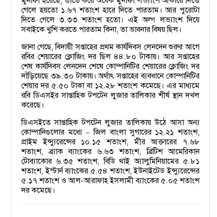
মুনাফা হয়েছে, তাতে করে অর্ধেক মুনাফা লভ্যাংশ আকারে দিতে
গেলে হয়তো ১.৬৭ শতাংশ হারে দিতে পারতাম। আর পুরোটা
দিতে গেলে ৩.৩৩ শতাংশ হতো। এই অল্প লভ্যাংশ দিয়ে
সবাইকে খুশি করতে পারতাম কিনা, তা ভাবনার বিষয় ছিল।
জানা গেছে, বিদায়ী সপ্তাহের প্রথম কার্যদিবস লেনদেন শুরুর আগে
রবির শেয়ারের ক্লোজিং দর ছিল ৪৪.৮০ টাকায়। আর সপ্তাহের
শেষ কার্যদিবস লেনদেন শেষে কোম্পানিটির শেয়ারের ক্লোজিং দর
দাঁড়িয়েছে ৩৯.৩০ টাকায়। অর্থাৎ সপ্তাহের ব্যবধানে কোম্পানিটির
শেয়ার দর ৫.৫০ টাকা বা ১২.২৮ শতাংশ কমেছে। এর মাধ্যমে
রবি ডিএসইর সাপ্তাহিক টপটেন লুজার তালিকার শীর্ষ স্থান দখল
করেছে।
ডিএসইতে সাপ্তাহিক টপটেন লুজার তালিকায় উঠে আসা অন্য
কোম্পানিগুলোর মধ্যে
জিল বাংলা সুগারের ১২.২১ শতাংশ,
–
প্রাইম ইন্স্যুরেন্সের ১০.১৫ শতাংশ, মীর আক্তারের ৭.৬৮
শতাংশ, ব্র্যাক ব্যাংকের ৬.৬৩ শতাংশ, ব্রিটিশ আমেরিকান
টোব্যাকোর ৬.৩৫ শতাংশ, বিডি থাই অ্যালুমিনিয়ামের ৫.৮১
শতাংশ, ইস্টার্ন ব্যাংকের ৫.৫৪ শতাংশ, ইউনাইটেড ইন্স্যুরেন্সের
৫.১৭ শতাংশ ও আল-আরাফাহ ইসলামী ব্যাংকের ৫.০৫ শতাংশ
দর কমেছে।