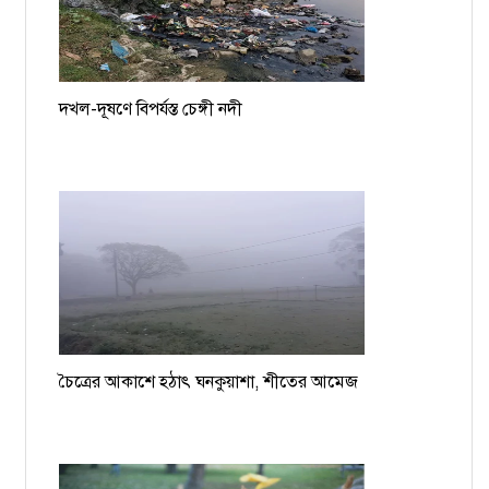
দখল-দূষণে বিপর্যস্ত চেঙ্গী নদী
চৈত্রের আকাশে হঠাৎ ঘনকুয়াশা, শীতের আমেজ