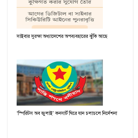
সাইবার সুরক্ষা অধ্যাদেশের অপব্যবহারের ঝুঁকি আছে
‘স্পিরিটস অব জুলাই’ কনসার্ট ঘিরে যান চলাচলে নির্দেশনা