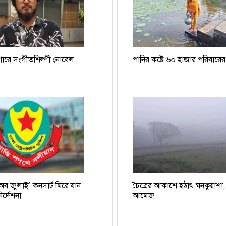
গারে সংগীতশিল্পী নোবেল
পানির কষ্টে ৬০ হাজার পরিবারের
 অব জুলাই’ কনসার্ট ঘিরে যান
চৈত্রের আকাশে হঠাৎ ঘনকুয়াশা
র্দেশনা
আমেজ