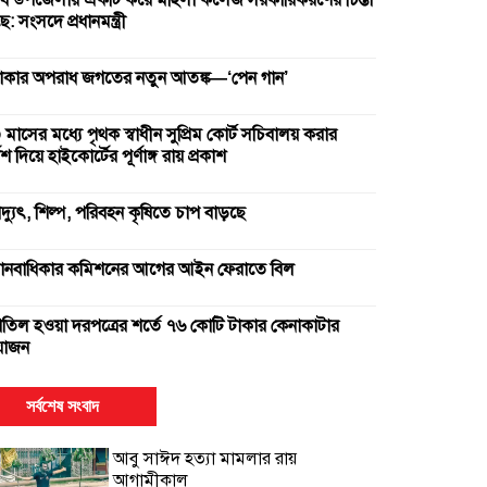
ব উপজেলায় একটি করে মহিলা কলেজ সরকারিকরণের চিন্তা
: সংসদে প্রধানমন্ত্রী
াকার অপরাধ জগতের নতুন আতঙ্ক—‘পেন গান’
 মাসের মধ্যে পৃথক স্বাধীন সুপ্রিম কোর্ট সচিবালয় করার
দেশ দিয়ে হাইকোর্টের পূর্ণাঙ্গ রায় প্রকাশ
িদ্যুৎ, শিল্প, পরিবহন কৃষিতে চাপ বাড়ছে
ানবাধিকার কমিশনের আগের আইন ফেরাতে বিল
াতিল হওয়া দরপত্রের শর্তে ৭৬ কোটি টাকার কেনাকাটার
োজন
ুই সার কারখানা বন্ধ, আরেকটি বন্ধের পথে
সর্বশেষ সংবাদ
আবু সাঈদ হত্যা মামলার রায়
ক উপাচার্যের ৫৪৭ দিনে ৪২৫ নিয়োগ
আগামীকাল