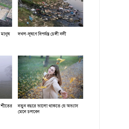
 মানুষ
দখল-দূষণে বিপর্যস্ত চেঙ্গী নদী
, শীতের
নতুন বছরে ভালো থাকতে যে অভ্যাস
মেনে চলবেন