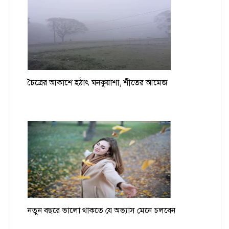
চৈত্রের আকাশে হঠাৎ ঘনকুয়াশা, শীতের আমেজ
নতুন বছরে ভালো থাকতে যে অভ্যাস মেনে চলবেন