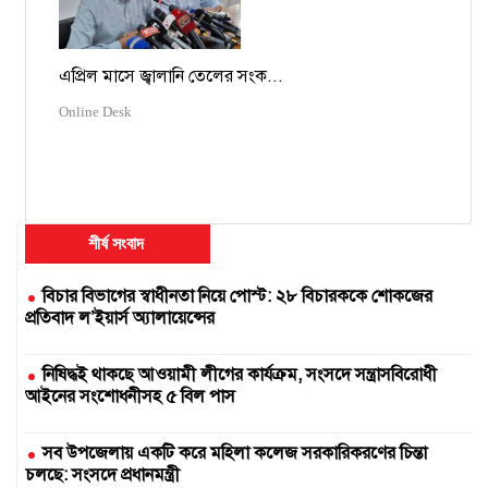
এপ্রিল মাসে জ্বালানি তেলের সংক...
Online Desk
শীর্ষ সংবাদ
বিচার বিভাগের স্বাধীনতা নিয়ে পোস্ট: ২৮ বিচারককে শোকজের
প্রতিবাদ ল’ইয়ার্স অ্যালায়েন্সের
নিষিদ্ধই থাকছে আওয়ামী লীগের কার্যক্রম, সংসদে সন্ত্রাসবিরোধী
আইনের সংশোধনীসহ ৫ বিল পাস
সব উপজেলায় একটি করে মহিলা কলেজ সরকারিকরণের চিন্তা
চলছে: সংসদে প্রধানমন্ত্রী