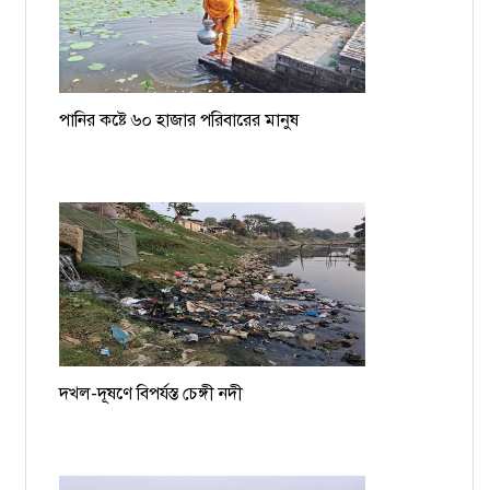
পানির কষ্টে ৬০ হাজার পরিবারের মানুষ
দখল-দূষণে বিপর্যস্ত চেঙ্গী নদী