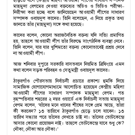
ছাড়তে বলে কেন্দ্রীয় মহিলা আওয়ামী লীগের সাধারণ সম্পাদক
মাহমুদা বেগমের দেওয়া বক্তব্যের অডিও ও ভিডিও পরীক্ষা
–
নিরীক্ষা করা হচ্ছে বলে জানিয়েছেন আওয়ামী লীগের সাধারণ
সম্পাদক ওবায়দুল কাদের। তিনি বলেছেন, এ নিয়ে প্রকৃত তথ্য
জানতে তাঁর (মাহমুদা) সঙ্গে কথা হয়েছে।
কাদের বলেন, কোনো অরাজনৈতিক বক্তব্য যদি সত্যি প্রমাণিত
হয়, তাহলে আওয়ামী লীগ তাঁর বিরুদ্ধে সাংগঠনিক ব্যবস্থা নেবে।
তিনি বলেন, যার যার খুশিমতো বক্তব্য কোনোভাবেই প্রশ্রয় দেবে
না আওয়ামী লীগ।
আজ শনিবার দুপুরে সরকারি বাসভবনে নিয়মিত ব্রিফিংয়ে এমন
কথা বলেন সড়ক পরিবহন ও সেতুমন্ত্রী ওবায়দুল কাদের।
ঠাকুরগাঁও পৌরসভায় নির্বাচনী প্রচারে প্রকাশ্য হুমকি দিয়ে
সামাজিক যোগাযোগমাধ্যমে আলোচিত হয়েছেন কেন্দ্রীয় মহিলা
আওয়ামী লীগের সাধারণ সম্পাদক মাহমুদা বেগম। গত
বৃহস্পতিবার শহরের ২ নম্বর ওয়ার্ডে এক নির্বাচনী সভায় মাহমুদা
বেগম বলেন,
যাঁদের মনে ধানের শীষের সঙ্গে প্রেম আছে, তাঁরা
‘
কী করবেন? ১৩ তারিখে ঠাকুরগাঁও ছেড়ে চলে যাবেন। ১৩
তারিখ সন্ধ্যার পরে তাঁদের দেখতে চাই না। তাঁদের ভোটকেন্দ্রে
আসার কোনো প্রয়োজন নাই। তাহলে ভোটকেন্দ্রে যাবে শুধু কে?
নৌকা, নৌকা আর নৌকা।
’