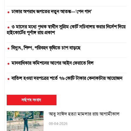
ঢাকার অপরাধ জগতের নতুন আতঙ্ক—‘পেন গান’
৩ মাসের মধ্যে পৃথক স্বাধীন সুপ্রিম কোর্ট সচিবালয় করার নির্দেশ দিয়ে
হাইকোর্টের পূর্ণাঙ্গ রায় প্রকাশ
বিদ্যুৎ, শিল্প, পরিবহন কৃষিতে চাপ বাড়ছে
মানবাধিকার কমিশনের আগের আইন ফেরাতে বিল
বাতিল হওয়া দরপত্রের শর্তে ৭৬ কোটি টাকার কেনাকাটার আয়োজন
দুই সার কারখানা বন্ধ, আরেকটি বন্ধের পথে
সর্বশেষ সংবাদ
এক উপাচার্যের ৫৪৭ দিনে ৪২৫ নিয়োগ
আবু সাঈদ হত্যা মামলার রায় আগামীকাল
১৬ ঘণ্টায়ও স্বাভাবিক হয়নি সিলেটের সঙ্গে রেল যোগাযোগ
08-04-2026