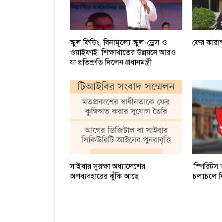
স্কুল ফিডিং, বিনামূল্যে স্কুল-ড্রেস ও
ফের কারা
ওয়াইফাই: শিক্ষাখাতের উন্নয়নে আরও
যা প্রতিশ্রুতি দিলেন প্রধানমন্ত্রী
সাইবার সুরক্ষা অধ্যাদেশের
‘স্পিরিটস
অপব্যবহারের ঝুঁকি আছে
চলাচলে নি