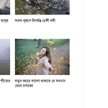
 মানুষ
দখল-দূষণে বিপর্যস্ত চেঙ্গী নদী
, শীতের
নতুন বছরে ভালো থাকতে যে অভ্যাস
মেনে চলবেন