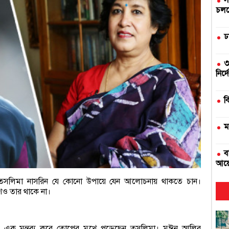
স
চলছে
ঢ
৩
নির্
ব
ম
ব
আয়
িকা তসলিমা নাসরিন যে কোনো উপায়ে যেন আলোচনায় থাকতে চান।
দ
শও তার থাকে না।
এ
ঁফাস এক মন্তব্য করে তোপের মুখে পড়েছেন তসলিমা। মঈন আলির