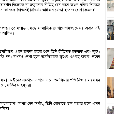
প্রচারণায় নিজেকে না জড়ানোর নীতিই যেন গায়ে আগুন ধরিয়ে দিয়েছে
১
না আসলে, নিশ্চিতই সিরিয়ায় আইএস যোদ্ধা হিসেবে যোগ দিতেন।
’
হ
 তোলপাড়। তোলপাড় চলছে সামাজিক যোগাযোগমাধ্যমেও। এবার এই
নির আলিও।
শ
অবম
সলিমার এমন জঘন্য মন্তব্য শুনে তিনি রীতিমত হতবাক এবং ক্ষুব্ধ।
ঢ
রাজি নন। কখনও দেখা হলে তসলিমাকে মুখের ওপরই জবাব দেবেন
জ
বিচ
িমা। মঈনের সমর্থনে এগিয়ে এসে তসলিমার প্রতি নিন্দায় সরব হন
শ
লিংস, সাকিব মাহমুদরা।
ড
প্রে
সারকাজম
আখ্যা দেন অর্থাৎ, তিনি বোঝাতে চান মজার ছলে এমন
’
তসলিমা।