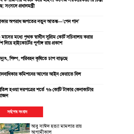
ব উপজেলায় একটি করে মহিলা কলেজ সরকারিকরণের চিন্তা
: সংসদে প্রধানমন্ত্রী
াকার অপরাধ জগতের নতুন আতঙ্ক—‘পেন গান’
 মাসের মধ্যে পৃথক স্বাধীন সুপ্রিম কোর্ট সচিবালয় করার
দেশ দিয়ে হাইকোর্টের পূর্ণাঙ্গ রায় প্রকাশ
িদ্যুৎ, শিল্প, পরিবহন কৃষিতে চাপ বাড়ছে
ানবাধিকার কমিশনের আগের আইন ফেরাতে বিল
াতিল হওয়া দরপত্রের শর্তে ৭৬ কোটি টাকার কেনাকাটার
োজন
ুই সার কারখানা বন্ধ, আরেকটি বন্ধের পথে
সর্বশেষ সংবাদ
আবু সাঈদ হত্যা মামলার রায়
ক উপাচার্যের ৫৪৭ দিনে ৪২৫ নিয়োগ
আগামীকাল