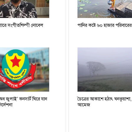
গারে সংগীতশিল্পী নোবেল
পানির কষ্টে ৬০ হাজার পরিবারের
 অব জুলাই’ কনসার্ট ঘিরে যান
চৈত্রের আকাশে হঠাৎ ঘনকুয়াশা
র্দেশনা
আমেজ