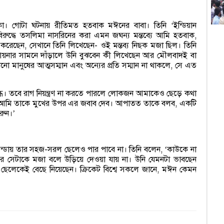
স
খিকা। গোটা ঘটনায় রীতিমত হতবাক মঈনের বাবা। তিনি
ইন্ডিয়ান
‘
আ
িরুদ্ধে তসলিমা নাসরিনের করা এমন জঘন্য মন্তব্যে আমি হতবাক,
ইট করেছেন, সেখানে তিনি লিখেছেন- ওই মন্তব্য নিছক মজা ছিল। তিনি
প
আয়নার সামনে দাঁড়ালে উনি বুঝবেন কী লিখেছেন আর মৌলবাদই বা
োনো মানুষের আত্মসম্মান এবং অন্যের প্রতি সম্মান না থাকলে, সে এত
হ
বিভ্
ব্ধ। তবে রাগ নিয়ন্ত্রণ না করতে পারলে লোকজন আমাকেও ছেড়ে কথা
লে আমি তাকে মুখের উপর এর জবাব দেব। আপাতত তাকে বলব, একটি
রুন।
’
ব
চ
েন্ডায় তার সহজ-সরল ছেলেও পার পাবে না। তিনি বলেন,
কাউকে না
‘
ডিএ
পরে সেটাকে মজা বলে উড়িয়ে দেওয়া যায় না। উনি যেমনটা ভাবছেন
েলেকেই বেছে নিয়েছেন। ক্রিকেট বিশ্বে সকলে জানে, মঈন কেমন
১
ম