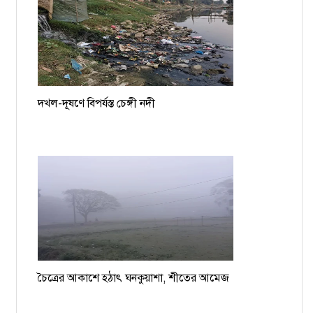
দখল-দূষণে বিপর্যস্ত চেঙ্গী নদী
চৈত্রের আকাশে হঠাৎ ঘনকুয়াশা, শীতের আমেজ