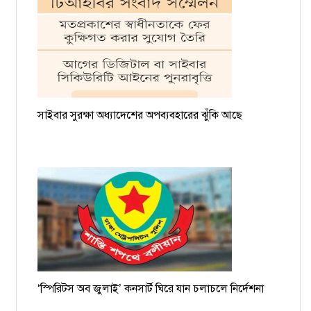
সাইবার সুরক্ষা অধ্যাদেশের অপব্যবহারের ঝুঁকি আছে
‘স্পিরিটস অব জুলাই’ কনসার্ট ঘিরে যান চলাচলে নির্দেশনা