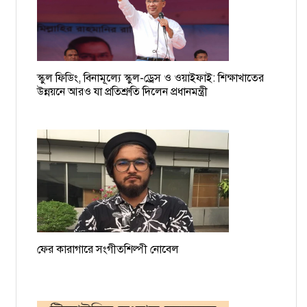
চাঁদাবাজের তালিকা হচ্ছে, দুই-তিনদিনের মধ্যে গ্রেপ্তার শুরু: ডিএমপি
কমিশনার
১৯ বাংলাদেশি নাবিকের বিরুদ্ধে গ্রেপ্তারি পরোয়ানা
স্কুল ফিডিং, বিনামূল্যে স্কুল-ড্রেস ও ওয়াইফাই: শিক্ষাখাতের
ময়মনসিংহের সমন্বয়ক আশিকুরকে হত্যার হুমকি, থানায় জিডি
উন্নয়নে আরও যা প্রতিশ্রুতি দিলেন প্রধানমন্ত্রী
ফের কারাগারে সংগীতশিল্পী নোবেল