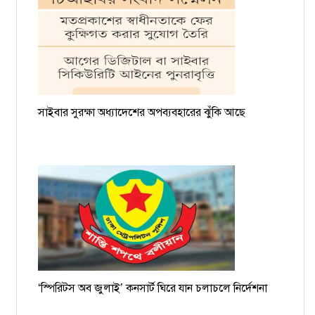
সাইবার সুরক্ষা অধ্যাদেশের অপব্যবহারের ঝুঁকি আছে
‘স্পিরিটস অব জুলাই’ কনসার্ট ঘিরে যান চলাচলে নির্দেশনা