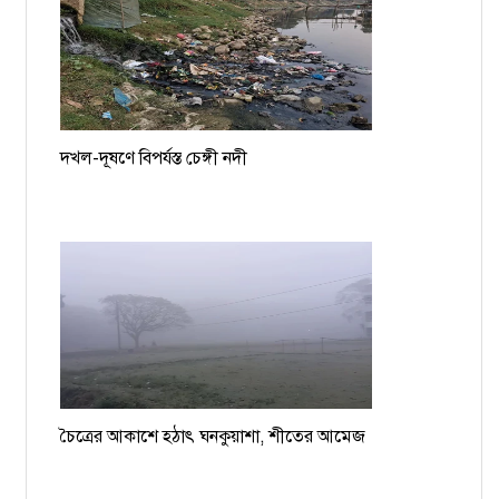
দখল-দূষণে বিপর্যস্ত চেঙ্গী নদী
চৈত্রের আকাশে হঠাৎ ঘনকুয়াশা, শীতের আমেজ