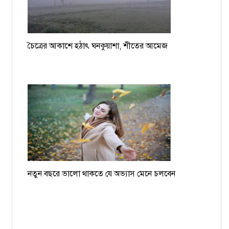
চৈত্রের আকাশে হঠাৎ ঘনকুয়াশা, শীতের আমেজ
নতুন বছরে ভালো থাকতে যে অভ্যাস মেনে চলবেন