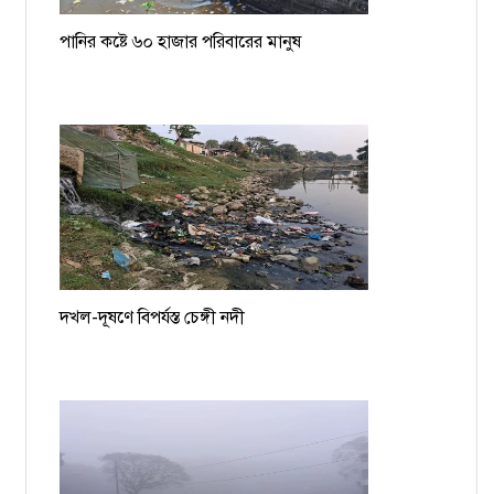
পানির কষ্টে ৬০ হাজার পরিবারের মানুষ
দখল-দূষণে বিপর্যস্ত চেঙ্গী নদী