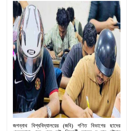
জগন্নাথ বিশ্ববিদ্যালয়ের (জবি) গণিত বিভাগের ছাদের