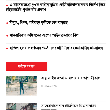
৩ মাসের মধ্যে পৃথক স্বাধীন সুপ্রিম কোর্ট সচিবালয় করার নির্দেশ দিয়ে
হাইকোর্টের পূর্ণাঙ্গ রায় প্রকাশ
বিদ্যুৎ, শিল্প, পরিবহন কৃষিতে চাপ বাড়ছে
মানবাধিকার কমিশনের আগের আইন ফেরাতে বিল
বাতিল হওয়া দরপত্রের শর্তে ৭৬ কোটি টাকার কেনাকাটার আয়োজন
দুই সার কারখানা বন্ধ, আরেকটি বন্ধের পথে
সর্বশেষ সংবাদ
এক উপাচার্যের ৫৪৭ দিনে ৪২৫ নিয়োগ
আবু সাঈদ হত্যা মামলার রায় আগামীকাল
১৬ ঘণ্টায়ও স্বাভাবিক হয়নি সিলেটের সঙ্গে রেল যোগাযোগ
08-04-2026
হামের কারণে স্কুল বন্ধ চেয়ে হাইকোর্টে রিট
সায়েদাবাদে বাস টার্মিনালে ডিএসসিসির