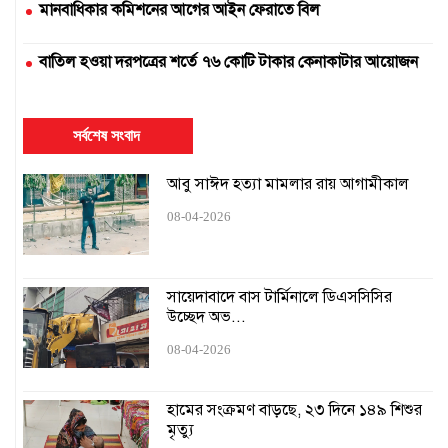
মানবাধিকার কমিশনের আগের আইন ফেরাতে বিল
বাতিল হওয়া দরপত্রের শর্তে ৭৬ কোটি টাকার কেনাকাটার আয়োজন
দুই সার কারখানা বন্ধ, আরেকটি বন্ধের পথে
সর্বশেষ সংবাদ
এক উপাচার্যের ৫৪৭ দিনে ৪২৫ নিয়োগ
আবু সাঈদ হত্যা মামলার রায় আগামীকাল
১৬ ঘণ্টায়ও স্বাভাবিক হয়নি সিলেটের সঙ্গে রেল যোগাযোগ
08-04-2026
হামের কারণে স্কুল বন্ধ চেয়ে হাইকোর্টে রিট
সায়েদাবাদে বাস টার্মিনালে ডিএসসিসির
উচ্ছেদ অভ...
শেখ হাসিনার মৃত্যুদণ্ড বাতিল চেয়ে চিঠি পাঠানো আদালত
অবমাননাকর: চিফ প্রসিকিউটর
08-04-2026
ঢাকার অনুরোধে যুক্তরাষ্ট্রের ইতিবাচক সাড়া
হামের সংক্রমণ বাড়ছে, ২৩ দিনে ১৪৯ শিশুর
মৃত্যু
জুলাই-আগস্ট গণহত্যার ন্যায়বিচার দেখতে চাই: প্রধান বিচারপতি