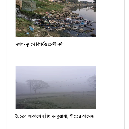
দখল-দূষণে বিপর্যস্ত চেঙ্গী নদী
চৈত্রের আকাশে হঠাৎ ঘনকুয়াশা, শীতের আমেজ