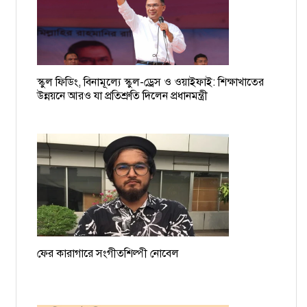
চাঁদাবাজের তালিকা হচ্ছে, দুই-তিনদিনের মধ্যে গ্রেপ্তার শুরু: ডিএমপি
কমিশনার
১৯ বাংলাদেশি নাবিকের বিরুদ্ধে গ্রেপ্তারি পরোয়ানা
স্কুল ফিডিং, বিনামূল্যে স্কুল-ড্রেস ও ওয়াইফাই: শিক্ষাখাতের
ময়মনসিংহের সমন্বয়ক আশিকুরকে হত্যার হুমকি, থানায় জিডি
উন্নয়নে আরও যা প্রতিশ্রুতি দিলেন প্রধানমন্ত্রী
ফের কারাগারে সংগীতশিল্পী নোবেল