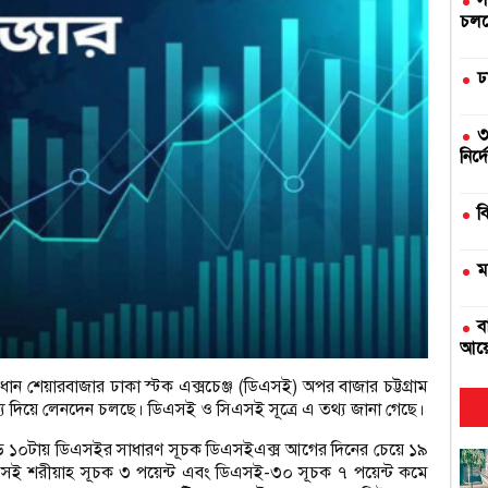
স
চলছে
ঢ
৩
নির্
ব
ম
ব
আয়
প্রধান শেয়ারবাজার ঢাকা স্টক এক্সচেঞ্জ (ডিএসই) অপর বাজার চট্টগ্রাম
দ
 মধ্য দিয়ে লেনদেন চলছে। ডিএসই ও সিএসই সূত্রে এ তথ্য জানা গেছে।
সাড়ে ১০টায় ডিএসইর সাধারণ সূচক ডিএসইএক্স আগের দিনের চেয়ে ১৯
এ
িএসই শরীয়াহ সূচক ৩ পয়েন্ট এবং ডিএসই-৩০ সূচক ৭ পয়েন্ট কমে