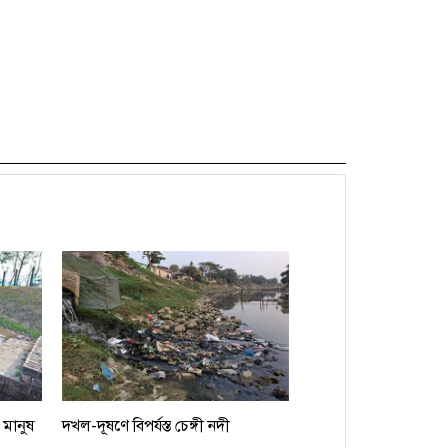
 মানুষ
দখল-দূষণে বিপর্যস্ত চেঙ্গী নদী