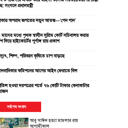
ব উপজেলায় একটি করে মহিলা কলেজ সরকারিকরণের চিন্তা
: সংসদে প্রধানমন্ত্রী
াকার অপরাধ জগতের নতুন আতঙ্ক—‘পেন গান’
 মাসের মধ্যে পৃথক স্বাধীন সুপ্রিম কোর্ট সচিবালয় করার
দেশ দিয়ে হাইকোর্টের পূর্ণাঙ্গ রায় প্রকাশ
িদ্যুৎ, শিল্প, পরিবহন কৃষিতে চাপ বাড়ছে
ানবাধিকার কমিশনের আগের আইন ফেরাতে বিল
াতিল হওয়া দরপত্রের শর্তে ৭৬ কোটি টাকার কেনাকাটার
োজন
ুই সার কারখানা বন্ধ, আরেকটি বন্ধের পথে
সর্বশেষ সংবাদ
আবু সাঈদ হত্যা মামলার রায়
ক উপাচার্যের ৫৪৭ দিনে ৪২৫ নিয়োগ
আগামীকাল