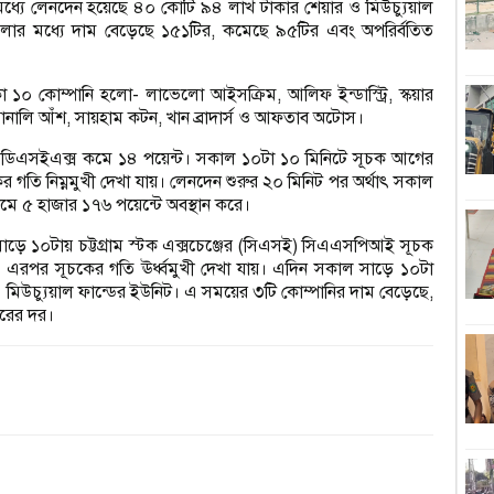
ধ্যে লেনদেন হয়েছে ৪০ কোটি ৯৪ লাখ টাকার শেয়ার ও মিউচ্যুয়াল
লোর মধ্যে দাম বেড়েছে ১৫১টির, কমেছে ৯৫টির এবং অপরির্বতিত
১
হ
কা ১০ কোম্পানি হলো- লাভেলো আইসক্রিম, আলিফ ইন্ডাস্ট্রি, স্কয়ার
শন, সোনালি আঁশ, সায়হাম কটন, খান ব্রাদার্স ও আফতাব অটোস।
শ
 ডিএসইএক্স কমে ১৪ পয়েন্ট। সকাল ১০টা ১০ মিনিটে সূচক আগের
অবম
গতি নিম্নমুখী দেখা যায়। লেনদেন শুরুর ২০ মিনিট পর অর্থাৎ সকাল
ে ৫ হাজার ১৭৬ পয়েন্টে অবস্থান করে।
ঢ
াড়ে ১০টায় চট্টগ্রাম স্টক এক্সচেঞ্জের (সিএসই) সিএএসপিআই সূচক
ে। এরপর সূচকের গতি ঊর্ধ্বমুখী দেখা যায়। এদিন সকাল সাড়ে ১০টা
জ
 মিউচ্যুয়াল ফান্ডের ইউনিট। এ সময়ের ৩টি কোম্পানির দাম বেড়েছে,
বিচ
ারের দর।
শ
ড
প্রে