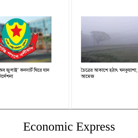
 অব জুলাই’ কনসার্ট ঘিরে যান
চৈত্রের আকাশে হঠাৎ ঘনকুয়াশা
র্দেশনা
আমেজ
Economic Express