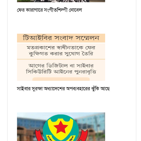
ফের কারাগারে সংগীতশিল্পী নোবেল
সাইবার সুরক্ষা অধ্যাদেশের অপব্যবহারের ঝুঁকি আছে