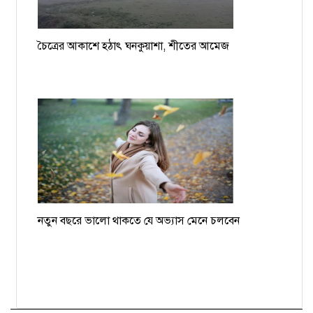
চৈত্রের আকাশে হঠাৎ ঘনকুয়াশা, শীতের আমেজ
নতুন বছরে ভালো থাকতে যে অভ্যাস মেনে চলবেন