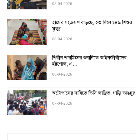
অবমাননাকর: চিফ প্রসিকিউটর
08-04-2026
ঢাকার অনুরোধে যুক্তরাষ্ট্রের ইতিবাচক সাড়া
হামের সংক্রমণ বাড়ছে, ২৩ দিনে ১৪৯ শিশুর
মৃত্যু
জুলাই-আগস্ট গণহত্যার ন্যায়বিচার দেখতে চাই: প্রধান বিচারপতি
08-04-2026
শেখ হাসিনাসহ ১১ জনের বিরুদ্ধে গ্রেপ্তারি পরোয়ানা
শিরীন শারমিনের শুনানিতে আইনজীবীদের
হট্টগোল, এ...
ড. ইউনূসকে নিয়ে ভারতের জি নিউজের প্রতিবেদন বানোয়াট: প্রেস
উইং
08-04-2026
সচিবালয়ে গেলেন ৪৩তম বিসিএসে বাদ পড়া ২৬৭ জন
অটোপাসের দাবিতে ভিসি লাঞ্ছিত, গাড়ি ভাঙচুর
07-04-2026
আগস্টের পর ভারতে ঢুকতে গিয়ে আটকরা অধিকাংশ মুসলিম
পুলিশের তিন অতিরিক্ত মহাপরিদর্শককে বাধ্যতামূলক অবসর
হিন্দুদের ওপর সহিংসতা নিয়ে ভারতীয় মিডিয়ার প্রতিবেদন বিভ্রান্তিকর: