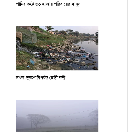
পানির কষ্টে ৬০ হাজার পরিবারের মানুষ
দখল-দূষণে বিপর্যস্ত চেঙ্গী নদী