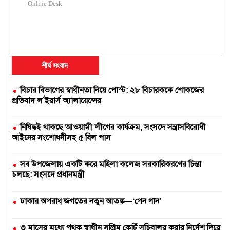
Online Desk
শীর্ষ সংবাদ
বিচার বিভাগের স্বাধীনতা নিয়ে পোস্ট: ২৮ বিচারককে শোকজের
প্রতিবাদ ল’ইয়ার্স অ্যালায়েন্সের
নিষিদ্ধই থাকছে আওয়ামী লীগের কার্যক্রম, সংসদে সন্ত্রাসবিরোধী
আইনের সংশোধনীসহ ৫ বিল পাস
সব উপজেলায় একটি করে মহিলা কলেজ সরকারিকরণের চিন্তা
চলছে: সংসদে প্রধানমন্ত্রী
ঢাকার অপরাধ জগতের নতুন আতঙ্ক—‘পেন গান’
৩ মাসের মধ্যে পৃথক স্বাধীন সুপ্রিম কোর্ট সচিবালয় করার নির্দেশ দিয়ে