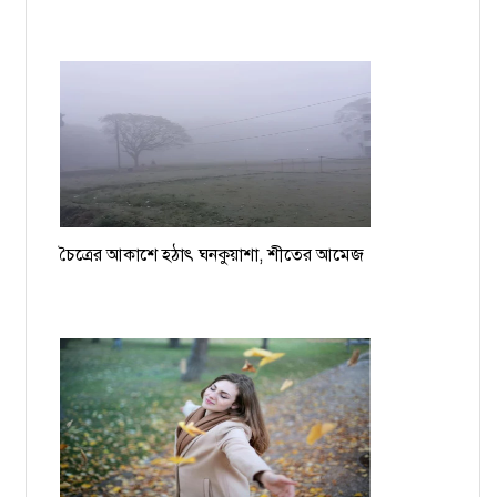
চৈত্রের আকাশে হঠাৎ ঘনকুয়াশা, শীতের আমেজ