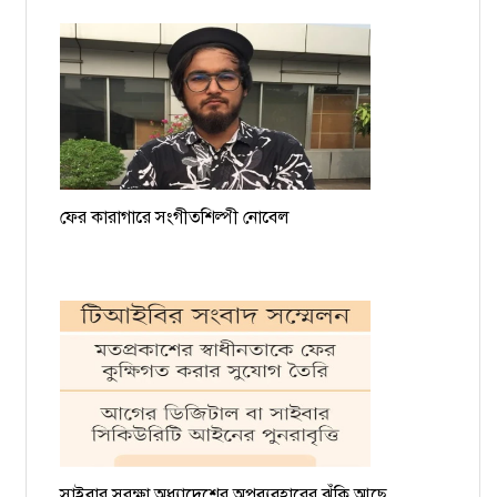
ফের কারাগারে সংগীতশিল্পী নোবেল
সাইবার সুরক্ষা অধ্যাদেশের অপব্যবহারের ঝুঁকি আছে