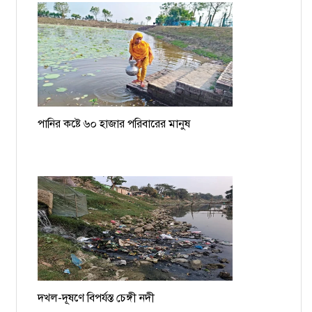
পানির কষ্টে ৬০ হাজার পরিবারের মানুষ
দখল-দূষণে বিপর্যস্ত চেঙ্গী নদী