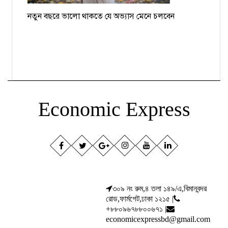
নতুন বছরে ভালো থাকতে যে অভ্যাস মেনে চলবেন
Economic Express
৩০৯ নং রুম,৪ তলা ১৪৯/এ,বিমানবন্দর
রোড,ফার্মগেট,ঢাকা ১২১৫ |
+৮৮০৯৬৭৮৮০০৬৭১ |
economicexpressbd@gmail.com