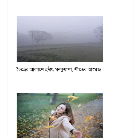
চৈত্রের আকাশে হঠাৎ ঘনকুয়াশা, শীতের আমেজ