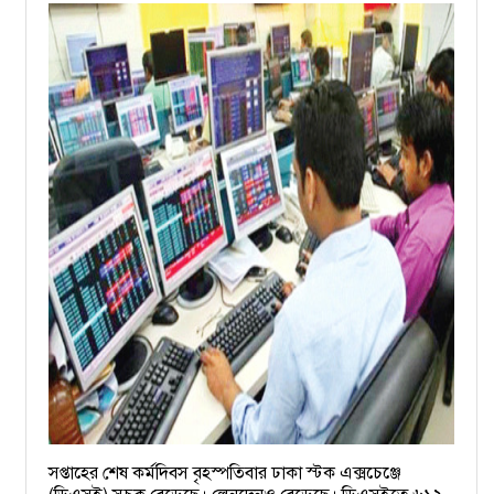
সপ্তাহের শেষ কর্মদিবস বৃহস্পতিবার ঢাকা স্টক এক্সচেঞ্জে