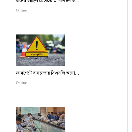
জরুরি চাহিদা মেটাতে ৩ লাখ টন ড...
Online
ফার্মগেটে বাসচাপায় সিএনজি অটো...
Online