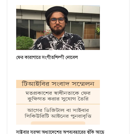
ফের কারাগারে সংগীতশিল্পী নোবেল
সাইবার সুরক্ষা অধ্যাদেশের অপব্যবহারের ঝুঁকি আছে