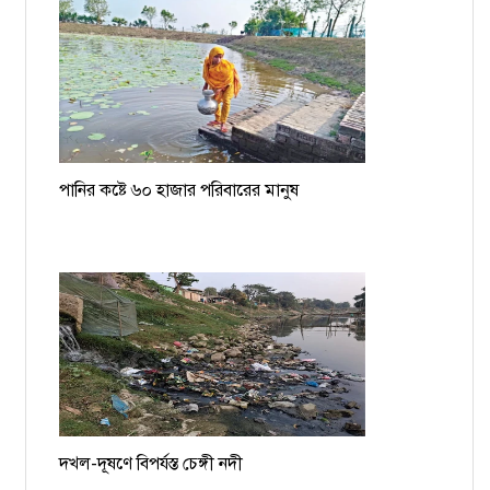
পানির কষ্টে ৬০ হাজার পরিবারের মানুষ
দখল-দূষণে বিপর্যস্ত চেঙ্গী নদী