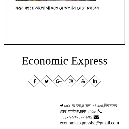
নতুন বছরে ভালো থাকতে যে অভ্যাস মেনে চলবেন
Economic Express
৩০৯ নং রুম,৪ তলা ১৪৯/এ,বিমানবন্দর
রোড,ফার্মগেট,ঢাকা ১২১৫ |
+৮৮০৯৬৭৮৮০০৬৭১ |
economicexpressbd@gmail.com