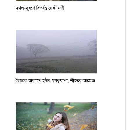
দখল-দূষণে বিপর্যস্ত চেঙ্গী নদী
চৈত্রের আকাশে হঠাৎ ঘনকুয়াশা, শীতের আমেজ