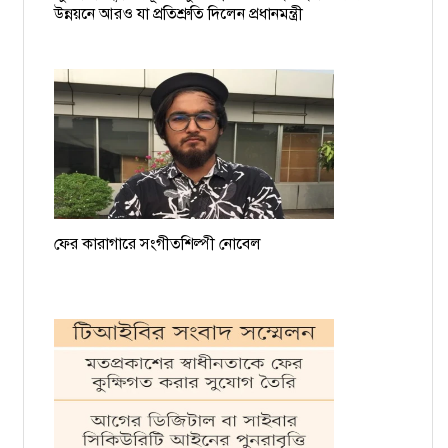
ময়মনসিংহের সমন্বয়ক আশিকুরকে হত্যার হুমকি, থানায় জিডি
উন্নয়নে আরও যা প্রতিশ্রুতি দিলেন প্রধানমন্ত্রী
ফের কারাগারে সংগীতশিল্পী নোবেল