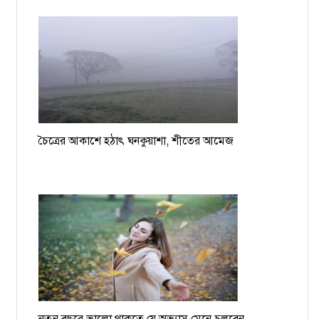
চৈত্রের আকাশে হঠাৎ ঘনকুয়াশা, শীতের আমেজ