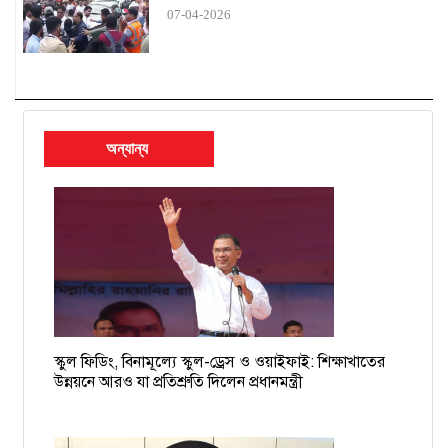
07-04-2026
আগস্টের পর ভারতে ঢুকতে গিয়ে আটকরা অধিকাংশ মুসলিম
পুলিশের তিন অতিরিক্ত মহাপরিদর্শককে বাধ্যতামূলক অবসর
হিন্দুদের ওপর সহিংসতা নিয়ে ভারতীয় মিডিয়ার প্রতিবেদন বিভ্রান্তিকর:
প্রধান উপদেষ্টার প্রেস উইং
অন্যান্য
বিমানবন্দরে আটক বাধ্যতামূলক অবসরপ্রাপ্ত সচিব ইসমাইল
চাঁদাবাজের তালিকা হচ্ছে, দুই-তিনদিনের মধ্যে গ্রেপ্তার শুরু: ডিএমপি
কমিশনার
১৯ বাংলাদেশি নাবিকের বিরুদ্ধে গ্রেপ্তারি পরোয়ানা
স্কুল ফিডিং, বিনামূল্যে স্কুল-ড্রেস ও ওয়াইফাই: শিক্ষাখাতের
ময়মনসিংহের সমন্বয়ক আশিকুরকে হত্যার হুমকি, থানায় জিডি
উন্নয়নে আরও যা প্রতিশ্রুতি দিলেন প্রধানমন্ত্রী