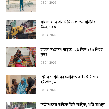
১৬ ঘণ্টায়ও স্বাভাবিক হয়নি সিলেটের সঙ্গে রেল যোগাযোগ
08-04-2026
হামের কারণে স্কুল বন্ধ চেয়ে হাইকোর্টে রিট
সায়েদাবাদে বাস টার্মিনালে ডিএসসিসির
উচ্ছেদ অভ...
শেখ হাসিনার মৃত্যুদণ্ড বাতিল চেয়ে চিঠি পাঠানো আদালত
অবমাননাকর: চিফ প্রসিকিউটর
08-04-2026
ঢাকার অনুরোধে যুক্তরাষ্ট্রের ইতিবাচক সাড়া
হামের সংক্রমণ বাড়ছে, ২৩ দিনে ১৪৯ শিশুর
মৃত্যু
জুলাই-আগস্ট গণহত্যার ন্যায়বিচার দেখতে চাই: প্রধান বিচারপতি
08-04-2026
শেখ হাসিনাসহ ১১ জনের বিরুদ্ধে গ্রেপ্তারি পরোয়ানা
শিরীন শারমিনের শুনানিতে আইনজীবীদের
হট্টগোল, এ...
ড. ইউনূসকে নিয়ে ভারতের জি নিউজের প্রতিবেদন বানোয়াট: প্রেস
উইং
08-04-2026
সচিবালয়ে গেলেন ৪৩তম বিসিএসে বাদ পড়া ২৬৭ জন
অটোপাসের দাবিতে ভিসি লাঞ্ছিত, গাড়ি ভাঙচুর