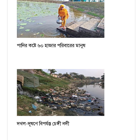
পানির কষ্টে ৬০ হাজার পরিবারের মানুষ
দখল-দূষণে বিপর্যস্ত চেঙ্গী নদী