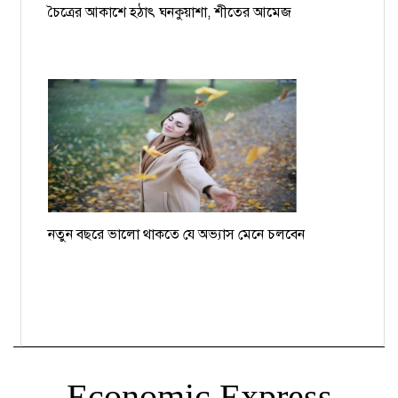
চৈত্রের আকাশে হঠাৎ ঘনকুয়াশা, শীতের আমেজ
নতুন বছরে ভালো থাকতে যে অভ্যাস মেনে চলবেন
Economic Express