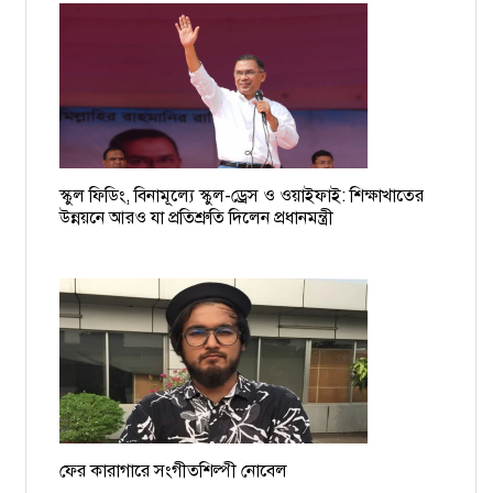
বিমানবন্দরে আটক বাধ্যতামূলক অবসরপ্রাপ্ত সচিব ইসমাইল
চাঁদাবাজের তালিকা হচ্ছে, দুই-তিনদিনের মধ্যে গ্রেপ্তার শুরু: ডিএমপি
কমিশনার
১৯ বাংলাদেশি নাবিকের বিরুদ্ধে গ্রেপ্তারি পরোয়ানা
স্কুল ফিডিং, বিনামূল্যে স্কুল-ড্রেস ও ওয়াইফাই: শিক্ষাখাতের
ময়মনসিংহের সমন্বয়ক আশিকুরকে হত্যার হুমকি, থানায় জিডি
উন্নয়নে আরও যা প্রতিশ্রুতি দিলেন প্রধানমন্ত্রী
ফের কারাগারে সংগীতশিল্পী নোবেল