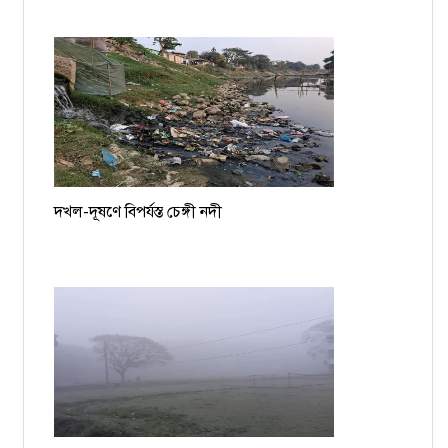
দখল-দূষণে বিপর্যস্ত চেঙ্গী নদী