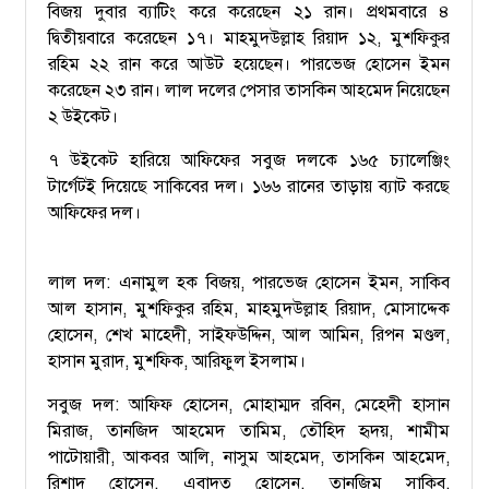
বিজয় দুবার ব্যাটিং করে করেছেন ২১ রান। প্রথমবারে ৪
দ্বিতীয়বারে করেছেন ১৭। মাহমুদউল্লাহ রিয়াদ ১২, মুশফিকুর
রহিম ২২ রান করে আউট হয়েছেন। পারভেজ হোসেন ইমন
করেছেন ২৩ রান। লাল দলের পেসার তাসকিন আহমেদ নিয়েছেন
২ উইকেট।
৭ উইকেট হারিয়ে আফিফের সবুজ দলকে ১৬৫ চ্যালেঞ্জিং
টার্গেটই দিয়েছে সাকিবের দল। ১৬৬ রানের তাড়ায় ব্যাট করছে
আফিফের দল।
লাল দল: এনামুল হক বিজয়, পারভেজ হোসেন ইমন, সাকিব
আল হাসান, মুশফিকুর রহিম, মাহমুদউল্লাহ রিয়াদ, মোসাদ্দেক
হোসেন, শেখ মাহেদী, সাইফউদ্দিন, আল আমিন, রিপন মণ্ডল,
হাসান মুরাদ, মুশফিক, আরিফুল ইসলাম।
সবুজ দল: আফিফ হোসেন, মোহাম্মদ রবিন, মেহেদী হাসান
মিরাজ, তানজিদ আহমেদ তামিম, তৌহিদ হৃদয়, শামীম
পাটোয়ারী, আকবর আলি, নাসুম আহমেদ, তাসকিন আহমেদ,
রিশাদ হোসেন, এবাদত হোসেন, তানজিম সাকিব,