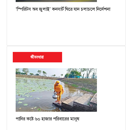
‘স্পিরিটস অব জুলাই’ কনসার্ট ঘিরে যান চলাচলে নির্দেশনা
জীবনধারা
পানির কষ্টে ৬০ হাজার পরিবারের মানুষ