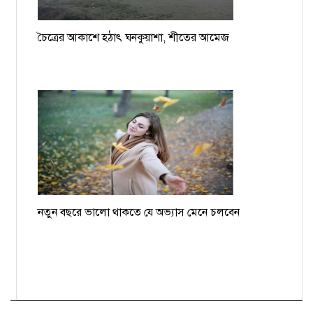
চৈত্রের আকাশে হঠাৎ ঘনকুয়াশা, শীতের আমেজ
নতুন বছরে ভালো থাকতে যে অভ্যাস মেনে চলবেন