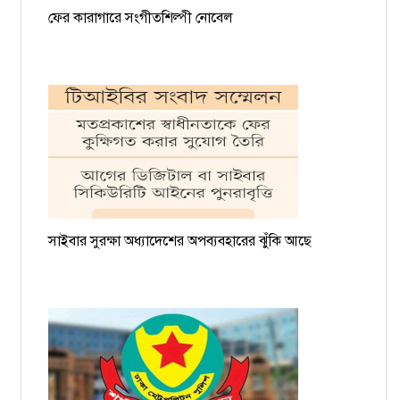
ফের কারাগারে সংগীতশিল্পী নোবেল
সাইবার সুরক্ষা অধ্যাদেশের অপব্যবহারের ঝুঁকি আছে