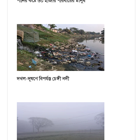
পানির কষ্টে ৬০ হাজার পরিবারের মানুষ
দখল-দূষণে বিপর্যস্ত চেঙ্গী নদী