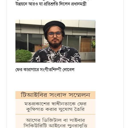
ময়মনসিংহের সমন্বয়ক আশিকুরকে হত্যার হুমকি, থানায় জিডি
উন্নয়নে আরও যা প্রতিশ্রুতি দিলেন প্রধানমন্ত্রী
ফের কারাগারে সংগীতশিল্পী নোবেল