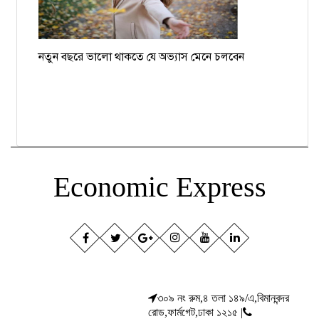
নতুন বছরে ভালো থাকতে যে অভ্যাস মেনে চলবেন
Economic Express
৩০৯ নং রুম,৪ তলা ১৪৯/এ,বিমানবন্দর
রোড,ফার্মগেট,ঢাকা ১২১৫ |