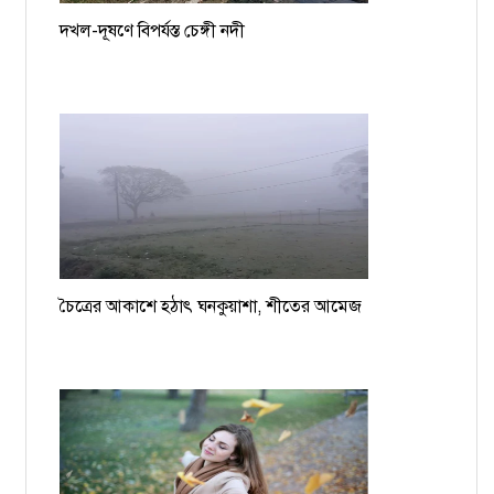
দখল-দূষণে বিপর্যস্ত চেঙ্গী নদী
চৈত্রের আকাশে হঠাৎ ঘনকুয়াশা, শীতের আমেজ