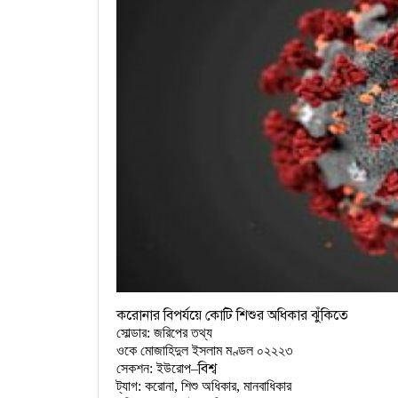
করোনার বিপর্যয়ে কোটি শিশুর অধিকার ঝুঁকিতে
সোল্ডার: জরিপের তথ্য
ওকে মোজাহিদুল ইসলাম মণ্ডল ০২২২৩
বিশ্ব
সেকশন: ইউরোপ
–
ট্যাগ: করোনা, শিশু অধিকার, মানবাধিকার