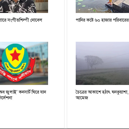
গারে সংগীতশিল্পী নোবেল
পানির কষ্টে ৬০ হাজার পরিবারের
 অব জুলাই’ কনসার্ট ঘিরে যান
চৈত্রের আকাশে হঠাৎ ঘনকুয়াশা
র্দেশনা
আমেজ