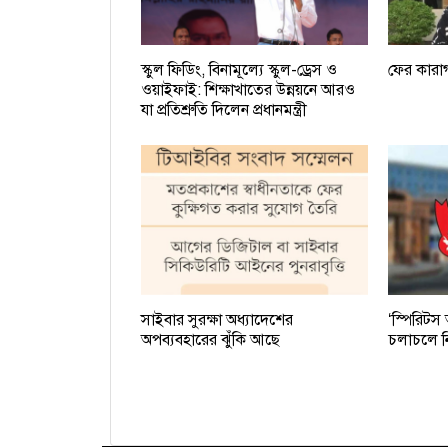
স্কুল ফিডিং, বিনামূল্যে স্কুল-ড্রেস ও
ফের কারা
ওয়াইফাই: শিক্ষাখাতের উন্নয়নে আরও
যা প্রতিশ্রুতি দিলেন প্রধানমন্ত্রী
সাইবার সুরক্ষা অধ্যাদেশের
‘স্পিরিটস
অপব্যবহারের ঝুঁকি আছে
চলাচলে নি