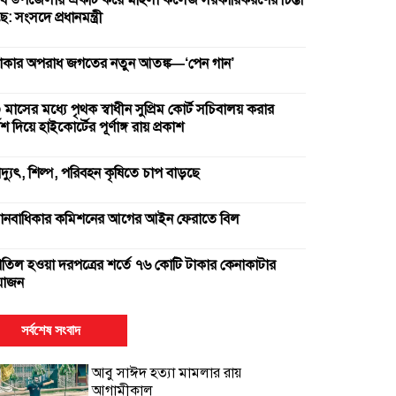
ব উপজেলায় একটি করে মহিলা কলেজ সরকারিকরণের চিন্তা
: সংসদে প্রধানমন্ত্রী
াকার অপরাধ জগতের নতুন আতঙ্ক—‘পেন গান’
 মাসের মধ্যে পৃথক স্বাধীন সুপ্রিম কোর্ট সচিবালয় করার
দেশ দিয়ে হাইকোর্টের পূর্ণাঙ্গ রায় প্রকাশ
িদ্যুৎ, শিল্প, পরিবহন কৃষিতে চাপ বাড়ছে
ানবাধিকার কমিশনের আগের আইন ফেরাতে বিল
াতিল হওয়া দরপত্রের শর্তে ৭৬ কোটি টাকার কেনাকাটার
োজন
ুই সার কারখানা বন্ধ, আরেকটি বন্ধের পথে
সর্বশেষ সংবাদ
আবু সাঈদ হত্যা মামলার রায়
ক উপাচার্যের ৫৪৭ দিনে ৪২৫ নিয়োগ
আগামীকাল