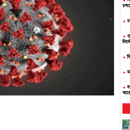
স
চলছে
ঢ
৩
নির্
ব
ম
ব
আয়
দ
এ