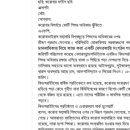
ছবি: করোনার ফাইল ছবি
এক্সার্পট: 
মেটা: 
সোশ্যাল: 
করোনার বিপর্যয়ে কোটি শিশুর অধিকার ঝুঁকিতে
এএফপি, 
করোনাভাইরাস মহামারি বিশ্বজুড়ে শিশুদের অধিকারের ওপর

ভীষণ প্রভাব ফেলেছে। পরিস্থিতি মোকাবিলায় সরকারগুলো পদক
মানবাধিকার নিয়ে কাজ করা একটি বেসরকারি সংগঠন গত 
জরিপটি পরিচালনা করেছে নেদারল্যান্ডসভিত্তিক এনজিও কিডসর
শিশুর অধিকার রক্ষায় এগিয়ে থাকা ও পিছিয়ে পড়া দেশগুলো নিয়
তালিকায় সবচেয়ে ভালো অবস্থানে রয়েছে আইসল্যান্ড, সুইজারল্যান
খারাপ অবস্থায় আছে চাদ, আফগানিস্তান ও সিয়েরা লিওন। ১৮২
জরিপ।
কিডসরাইটসের বার্ষিক প্রতিবেদনে বলা হয়েছে, করোনার সংক্রমণ

ছড়িয়ে পড়া রোধে গৃহীত নানা বিধিনিষেধের কারণে বিশ্বে কোটি কোট
থেকে বঞ্চিত হয়ে রয়েছে। এতে তাদের শারীরিক ও মানসিক স্বাস্থ্যে
পড়বে।
কিডসরাইটসের প্রতিষ্ঠাতা ও চেয়ারম্যান মার্ক ডুলেয়ার্ট

বলেন, করোনা মহামারি শিশুদের ওপর যে বিরূপ প্রভাব ফেলেছে, 
গেছে। আক্রান্ত ব্যক্তিদের বাইরে করোনা মহামারিতে যারা সবচেয়ে
হয়েছে, তারা হলো শিশুরা। করোনায় সংক্রমিত হওয়ার মধ্য দিয়ে তার
ক্ষতিগ্রস্ত হয়েছে তা নয়; বরং তাদের অধিকার সুরক্ষায় সরকারগুল