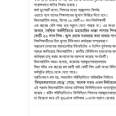
পরোক্ষভাবে ক্ষতির শিকার হয়েছে।
মার্ক ডুলেয়ার্ট বলেন, শিশুদের মধ্যে প্রজন্মগত বিপর্যয়

এড়াতে হলে তাদের শিক্ষালাভের সুযোগ ফিরিয়ে দিতে হবে।
কিডসরাইটস বলছে, বিশ্বে ১৬ কোটি ৮০ লাখ শিশুশিক্ষার্থী

এক বছরের বেশি সময় ধরে স্কুলে যেতে পারছে না। এর মধ্য
আবার, বৈশ্বিক অর্থনীতিতে মহামারির ধাক্কা লাগায় শি
কোটি ২০ লাখ শিশু। স্কুল থেকে সরবরাহ করা খাবার পা
শিশুশিক্ষার্থীদের বিনা মূল্যে টিফিনদান কার্যক্রম সম্প্রসারণে

প্রচারণা চালানোয় ম্যানচেস্টার ইউনাইটেড ও ইংলিশ ফুটবলার মার্ক
শ্রদ্ধা জানিয়েছে কিডসরাইটস। জাতীয় টেলিভিশন চ্যানেলের মাধ্য
কার্যক্রম চালু করায় বাংলাদেশের প্রশংসা করেছে সংগঠনটি।
কিডসরাইটস আরও বলেছে, করোনায় স্বাস্থ্যসেবাব্যবস্থায়

বিঘ্ন ঘটায় এক বছরের কম বয়সী আট কোটি শিশু এরই মধ্যে বিভিন
কর্মসূচির বাইরে থেকে যেতে পারে।
বিস্ময়করভাবে বেড়ে
গেছে, অনেক সময় এমন নির্যাতনের
‘
’
এই প্রথম কিডসরাইটস তাদের তালিকায় ফিলিস্তিনকে অন্তর্ভুক্ত
করেছে। কঠিন পরিস্থিতিতেও ফিলিস্তিন শিশুদের স্বাস্থ্যসেবাব্য
তা বিবেচনা করে এই ভূখণ্ডকে তালিকায় ১০৪তম স্থানে রেখেছ