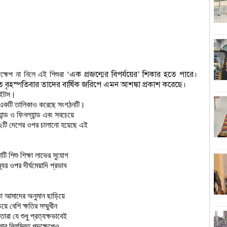
১
হ
শ
এক প্রজন্মের বিপর্যয়ের
শিকার হতে পারে।
্ষেপ না নিলে এই শিশুরা 
‘
’
অবম
বৃহস্পতিবার তাদের বার্ষিক জরিপে এমন আশঙ্কা প্রকাশ করেছে।
াইটস।

ঢ
ে একটি তালিকাও করেছে সংগঠনটি।

্ড ও ফিনল্যান্ড এবং সবচেয়ে

টি দেশের ওপর চালানো হয়েছে এই

জ
বিচ
ি শিশু শিক্ষা লাভের সুযোগ

র ওপর দীর্ঘমেয়াদি প্রভাব

শ
ড
তা আমাদের অনুমান ছাড়িয়ে

প্রে
 বেশি ক্ষতির সম্মুখীন

া যে শুধু প্রত্যক্ষভাবেই

োর বিলম্বিত পদক্ষেপেও
