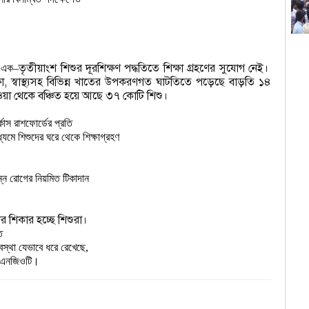
স
আ
তৃতীয়াংশ শিশুর দূরশিক্ষণ পদ্ধতিতে শিক্ষা গ্রহণের সুযোগ নেই।
ে এক
–
প
ক্ষা, স্বাস্থ্যসহ বিভিন্ন খাতের উপকরণগত ঘাটতিতে পড়েছে বাড়তি ১৪
ওয়া থেকে বঞ্চিত হয়ে আছে ৩৭ কোটি শিশু।
হ
াস রাশফোর্ডের প্রতি

বিভ্
মে শিশুদের ঘরে থেকে শিক্ষাগ্রহণ

ব
্ন রোগের নিয়মিত টিকাদান

চ
ডিএ
 শিকার হচ্ছে শিশুরা।


১
বস্থা যেভাবে ধরে রেখেছে,

ে এনজিওটি।
ম