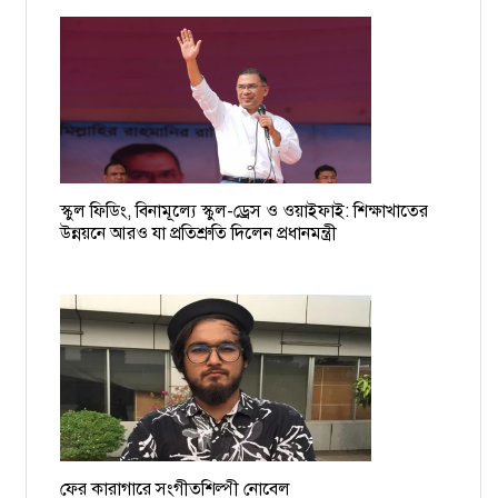
বিমানবন্দরে আটক বাধ্যতামূলক অবসরপ্রাপ্ত সচিব ইসমাইল
চাঁদাবাজের তালিকা হচ্ছে, দুই-তিনদিনের মধ্যে গ্রেপ্তার শুরু: ডিএমপি
কমিশনার
১৯ বাংলাদেশি নাবিকের বিরুদ্ধে গ্রেপ্তারি পরোয়ানা
স্কুল ফিডিং, বিনামূল্যে স্কুল-ড্রেস ও ওয়াইফাই: শিক্ষাখাতের
ময়মনসিংহের সমন্বয়ক আশিকুরকে হত্যার হুমকি, থানায় জিডি
উন্নয়নে আরও যা প্রতিশ্রুতি দিলেন প্রধানমন্ত্রী
ফের কারাগারে সংগীতশিল্পী নোবেল