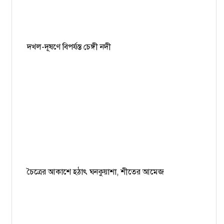
দখল-দূষণে বিপর্যস্ত চেঙ্গী নদী
চৈত্রের আকাশে হঠাৎ ঘনকুয়াশা, শীতের আমেজ