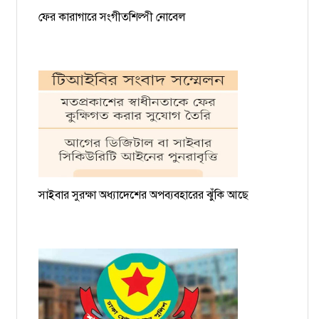
ফের কারাগারে সংগীতশিল্পী নোবেল
সাইবার সুরক্ষা অধ্যাদেশের অপব্যবহারের ঝুঁকি আছে