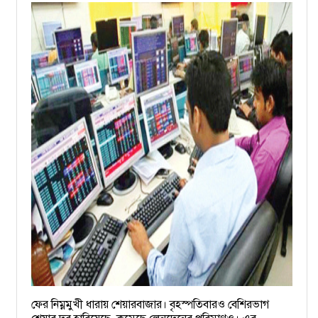
ফের নিম্নমুখী ধারায় শেয়ারবাজার। বৃহস্পতিবারও বেশিরভাগ