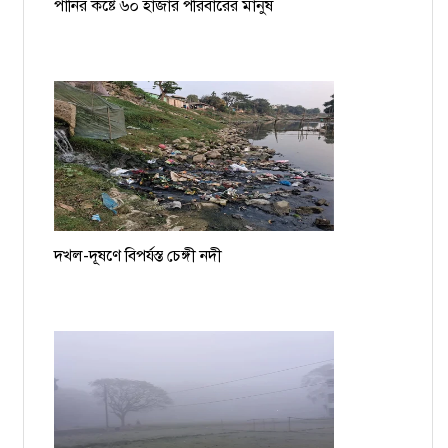
পানির কষ্টে ৬০ হাজার পরিবারের মানুষ
দখল-দূষণে বিপর্যস্ত চেঙ্গী নদী