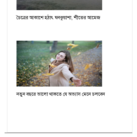
চৈত্রের আকাশে হঠাৎ ঘনকুয়াশা, শীতের আমেজ
নতুন বছরে ভালো থাকতে যে অভ্যাস মেনে চলবেন