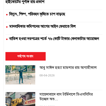
হাইকোর্টের পূর্ণাঙ্গ রায় প্রকাশ
বিদ্যুৎ, শিল্প, পরিবহন কৃষিতে চাপ বাড়ছে
মানবাধিকার কমিশনের আগের আইন ফেরাতে বিল
বাতিল হওয়া দরপত্রের শর্তে ৭৬ কোটি টাকার কেনাকাটার আয়োজন
দুই সার কারখানা বন্ধ, আরেকটি বন্ধের পথে
সর্বশেষ সংবাদ
এক উপাচার্যের ৫৪৭ দিনে ৪২৫ নিয়োগ
আবু সাঈদ হত্যা মামলার রায় আগামীকাল
১৬ ঘণ্টায়ও স্বাভাবিক হয়নি সিলেটের সঙ্গে রেল যোগাযোগ
08-04-2026
হামের কারণে স্কুল বন্ধ চেয়ে হাইকোর্টে রিট
সায়েদাবাদে বাস টার্মিনালে ডিএসসিসির
উচ্ছেদ অভ...
শেখ হাসিনার মৃত্যুদণ্ড বাতিল চেয়ে চিঠি পাঠানো আদালত
অবমাননাকর: চিফ প্রসিকিউটর