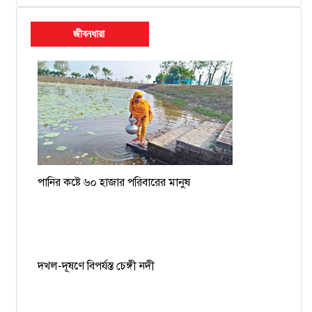
জীবনধারা
পানির কষ্টে ৬০ হাজার পরিবারের মানুষ
দখল-দূষণে বিপর্যস্ত চেঙ্গী নদী