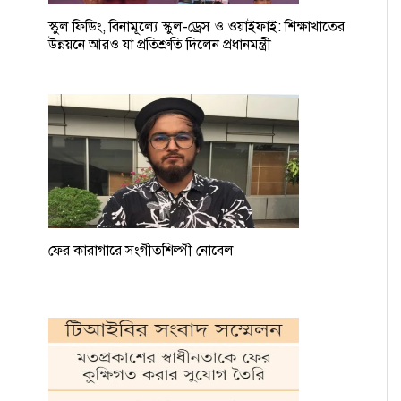
স্কুল ফিডিং, বিনামূল্যে স্কুল-ড্রেস ও ওয়াইফাই: শিক্ষাখাতের
ময়মনসিংহের সমন্বয়ক আশিকুরকে হত্যার হুমকি, থানায় জিডি
উন্নয়নে আরও যা প্রতিশ্রুতি দিলেন প্রধানমন্ত্রী
ফের কারাগারে সংগীতশিল্পী নোবেল