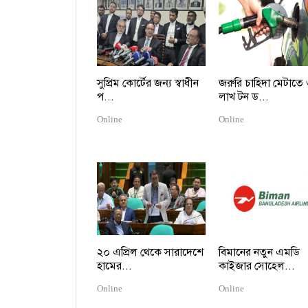
সুপ্রিম কোর্টের জন্য স্বাধীন
জরুরি চাহিদা মেটাতে
প...
লাখ টন ড...
Online
Online
২০ এপ্রিল থেকে সারাদেশে
বিমানের নতুন এমডি
হামের...
কাইজার সোহেল...
Online
Online