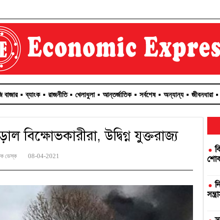
জি বাজার
ব্যাংক
রাজনীতি
খেলাধুলা
আন্তর্জাতিক
সর্বশেষ
অন্যান্য
জীবনধারা
ল বিক্ষোভকারীরা, উদ্বিগ্ন যুক্তরাজ্য
ব
িক ডেস্ক
08-04-2021
শোকজ
ন
সন্