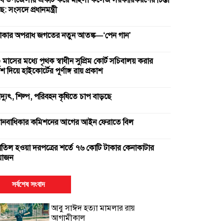
ব উপজেলায় একটি করে মহিলা কলেজ সরকারিকরণের চিন্তা
: সংসদে প্রধানমন্ত্রী
াকার অপরাধ জগতের নতুন আতঙ্ক—‘পেন গান’
 মাসের মধ্যে পৃথক স্বাধীন সুপ্রিম কোর্ট সচিবালয় করার
দেশ দিয়ে হাইকোর্টের পূর্ণাঙ্গ রায় প্রকাশ
িদ্যুৎ, শিল্প, পরিবহন কৃষিতে চাপ বাড়ছে
ানবাধিকার কমিশনের আগের আইন ফেরাতে বিল
াতিল হওয়া দরপত্রের শর্তে ৭৬ কোটি টাকার কেনাকাটার
োজন
ুই সার কারখানা বন্ধ, আরেকটি বন্ধের পথে
সর্বশেষ সংবাদ
আবু সাঈদ হত্যা মামলার রায়
ক উপাচার্যের ৫৪৭ দিনে ৪২৫ নিয়োগ
আগামীকাল