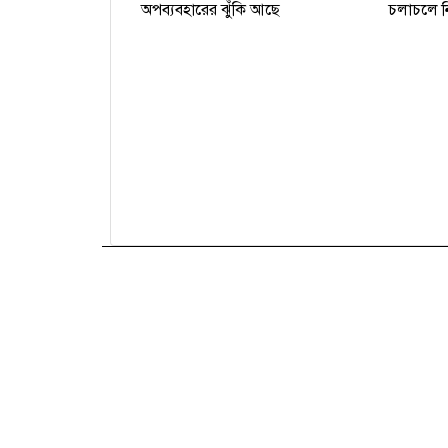
অপব্যবহারের ঝুঁকি আছে
চলাচলে নি