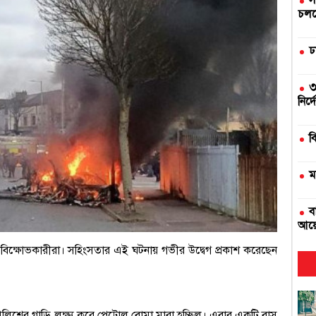
স
চলছে
ঢ
৩
নির্
ব
ম
ব
আয়
ছে বিক্ষোভকারীরা। সহিংসতার এই ঘটনায় গভীর উদ্বেগ প্রকাশ করেছেন
দ
এ
লিশের গাড়ি লক্ষ্য করে পেট্রোল বোমা মারা হচ্ছিল। এবার একটি বাস