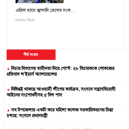
এপ্রিল মাসে জ্বালানি তেলের সংক...
Online Desk
শীর্ষ সংবাদ
বিচার বিভাগের স্বাধীনতা নিয়ে পোস্ট: ২৮ বিচারককে শোকজের
প্রতিবাদ ল’ইয়ার্স অ্যালায়েন্সের
নিষিদ্ধই থাকছে আওয়ামী লীগের কার্যক্রম, সংসদে সন্ত্রাসবিরোধী
আইনের সংশোধনীসহ ৫ বিল পাস
সব উপজেলায় একটি করে মহিলা কলেজ সরকারিকরণের চিন্তা
চলছে: সংসদে প্রধানমন্ত্রী