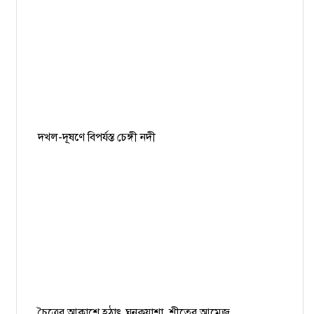
দখল-দূষণে বিপর্যস্ত চেঙ্গী নদী
চৈত্রের আকাশে হঠাৎ ঘনকুয়াশা, শীতের আমেজ