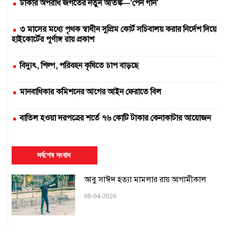
ঢাকার অপরাধ জগতের নতুন আতঙ্ক—‘পেন গান’
৩ মাসের মধ্যে পৃথক স্বাধীন সুপ্রিম কোর্ট সচিবালয় করার নির্দেশ দিয়ে
হাইকোর্টের পূর্ণাঙ্গ রায় প্রকাশ
বিদ্যুৎ, শিল্প, পরিবহন কৃষিতে চাপ বাড়ছে
মানবাধিকার কমিশনের আগের আইন ফেরাতে বিল
বাতিল হওয়া দরপত্রের শর্তে ৭৬ কোটি টাকার কেনাকাটার আয়োজন
দুই সার কারখানা বন্ধ, আরেকটি বন্ধের পথে
সর্বশেষ সংবাদ
এক উপাচার্যের ৫৪৭ দিনে ৪২৫ নিয়োগ
আবু সাঈদ হত্যা মামলার রায় আগামীকাল
১৬ ঘণ্টায়ও স্বাভাবিক হয়নি সিলেটের সঙ্গে রেল যোগাযোগ
08-04-2026
হামের কারণে স্কুল বন্ধ চেয়ে হাইকোর্টে রিট