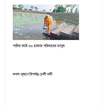
পানির কষ্টে ৬০ হাজার পরিবারের মানুষ
দখল-দূষণে বিপর্যস্ত চেঙ্গী নদী