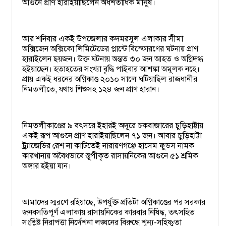
আগুনে প্রাণ হারাইয়াছিলেন অর্ধশতাধিক মানুষ।
আর শনিবার একই উপজেলার কদমরসুল এলাকার সীমা
অক্সিজেন অক্সিকো লিমিটেডের প্লান্টে বিস্ফোরণের ঘটনায় প্রাণ
হারাইলেন ছয়জন। উক্ত ঘটনায় অন্তত ৩০ জন আহত ও অগ্নিদগ্ধ
হইয়াছেন। হতাহতের সংখ্যা বৃদ্ধি পাইবার আশঙ্কা অমূলক নহে।
প্রায় একই ধরনের অগ্নিকাণ্ড ২০১০ সালে ঘটিয়াছিল রাজধানীর
নিমতলীতে, যথায় শিশুসহ ১২৪ জন প্রাণ হারান।
নিমতলীকাণ্ডের ৯ বৎসরে ইহারই অদূরে চকবাজারের চুড়িহাট্টায়
একই রূপ আগুনে প্রাণ হারাইয়াছিলেন ৭১ জন। আবার চুড়িহাট্টা
ট্র্যাজেডির রেশ না কাটিতেই নারায়ণগঞ্জে হাসেম ফুডস নামক
কারখানায় অবৈধভাবে স্তূপীকৃত রাসায়নিকের আগুনে ৫১ শ্রমিক
অঙ্গার হইয়া যান।
আমাদের স্মরণে রহিয়াছে, উপর্যুক্ত প্রতিটা অগ্নিকাণ্ডের পর সরকার
জনবসতিপূর্ণ এলাকায় রাসায়নিকের কারবার নিষিদ্ধ, তৎসহিত
সংশ্লিষ্ট নিরাপত্তা নির্দেশনা লঙ্ঘনের বিরুদ্ধে শূন্য-সহিষ্ণুতা