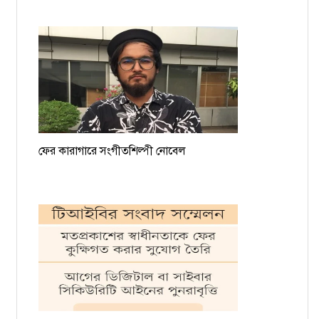
ফের কারাগারে সংগীতশিল্পী নোবেল