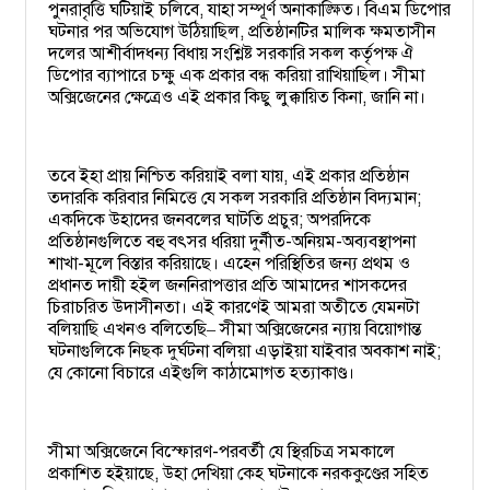
পুনরাবৃত্তি ঘটিয়াই চলিবে, যাহা সম্পূর্ণ অনাকাঙ্ক্ষিত। বিএম ডিপোর
ঘটনার পর অভিযোগ উঠিয়াছিল, প্রতিষ্ঠানটির মালিক ক্ষমতাসীন
দলের আশীর্বাদধন্য বিধায় সংশ্লিষ্ট সরকারি সকল কর্তৃপক্ষ ঐ
ডিপোর ব্যাপারে চক্ষু এক প্রকার বন্ধ করিয়া রাখিয়াছিল। সীমা
অক্সিজেনের ক্ষেত্রেও এই প্রকার কিছু লুক্কায়িত কিনা, জানি না।
তবে ইহা প্রায় নিশ্চিত করিয়াই বলা যায়, এই প্রকার প্রতিষ্ঠান
তদারকি করিবার নিমিত্তে যে সকল সরকারি প্রতিষ্ঠান বিদ্যমান;
একদিকে উহাদের জনবলের ঘাটতি প্রচুর; অপরদিকে
প্রতিষ্ঠানগুলিতে বহু বৎসর ধরিয়া দুর্নীত-অনিয়ম-অব্যবস্থাপনা
শাখা-মূলে বিস্তার করিয়াছে। এহেন পরিস্থিতির জন্য প্রথম ও
প্রধানত দায়ী হইল জননিরাপত্তার প্রতি আমাদের শাসকদের
চিরাচরিত উদাসীনতা। এই কারণেই আমরা অতীতে যেমনটা
বলিয়াছি এখনও বলিতেছি
সীমা অক্সিজেনের ন্যায় বিয়োগান্ত
–
ঘটনাগুলিকে নিছক দুর্ঘটনা বলিয়া এড়াইয়া যাইবার অবকাশ নাই;
যে কোনো বিচারে এইগুলি কাঠামোগত হত্যাকাণ্ড।
সীমা অক্সিজেনে বিস্ফোরণ-পরবর্তী যে স্থিরচিত্র সমকালে
প্রকাশিত হইয়াছে, উহা দেখিয়া কেহ ঘটনাকে নরককুণ্ডের সহিত