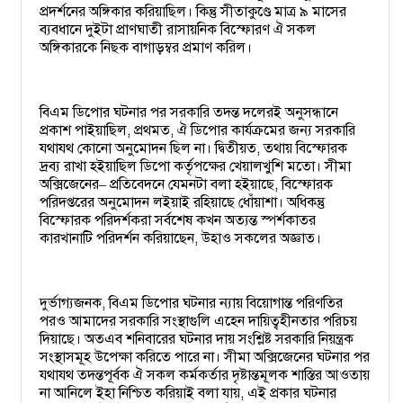
প্রদর্শনের অঙ্গিকার করিয়াছিল। কিন্তু সীতাকুণ্ডে মাত্র ৯ মাসের
ব্যবধানে দুইটা প্রাণঘাতী রাসায়নিক বিস্ফোরণ ঐ সকল
অঙ্গিকারকে নিছক বাগাড়ম্বর প্রমাণ করিল।
বিএম ডিপোর ঘটনার পর সরকারি তদন্ত দলেরই অনুসন্ধানে
প্রকাশ পাইয়াছিল, প্রথমত, ঐ ডিপোর কার্যক্রমের জন্য সরকারি
যথাযথ কোনো অনুমোদন ছিল না। দ্বিতীয়ত, তথায় বিস্ফোরক
দ্রব্য রাখা হইয়াছিল ডিপো কর্তৃপক্ষের খেয়ালখুশি মতো। সীমা
অক্সিজেনের
প্রতিবেদনে যেমনটা বলা হইয়াছে, বিস্ফোরক
–
পরিদপ্তরের অনুমোদন লইয়াই রহিয়াছে ধোঁয়াশা। অধিকন্তু
বিস্ফোরক পরিদর্শকরা সর্বশেষ কখন অত্যন্ত স্পর্শকাতর
কারখানাটি পরিদর্শন করিয়াছেন, উহাও সকলের অজ্ঞাত।
দুর্ভাগ্যজনক, বিএম ডিপোর ঘটনার ন্যায় বিয়োগান্ত পরিণতির
পরও আমাদের সরকারি সংস্থাগুলি এহেন দায়িত্বহীনতার পরিচয়
দিয়াছে। অতএব শনিবারের ঘটনার দায় সংশ্লিষ্ট সরকারি নিয়ন্ত্রক
সংস্থাসমূহ উপেক্ষা করিতে পারে না। সীমা অক্সিজেনের ঘটনার পর
যথাযথ তদন্তপূর্বক ঐ সকল কর্মকর্তার দৃষ্টান্তমূলক শাস্তির আওতায়
না আনিলে ইহা নিশ্চিত করিয়াই বলা যায়, এই প্রকার ঘটনার