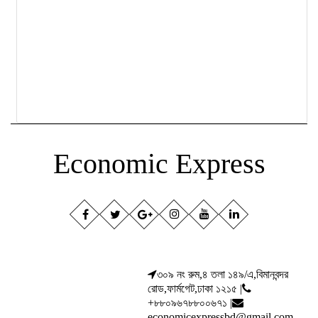
Economic Express
৩০৯ নং রুম,৪ তলা ১৪৯/এ,বিমানবন্দর
রোড,ফার্মগেট,ঢাকা ১২১৫ |
+৮৮০৯৬৭৮৮০০৬৭১ |
economicexpressbd@gmail.com