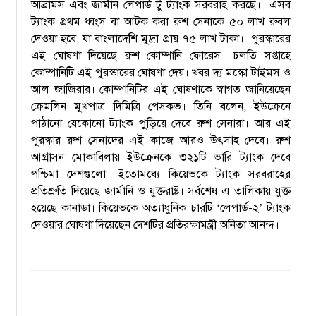
আব্রামস এবং জার্মান লেপার্ড টু ট্যাংক সরবরাহ করছে।
এসব
ট্যাংক প্রথম ধ্বংস বা আটক করা রুশ সেনাকে ৫০ লাখ রুবল
দেওয়া হবে, যা বাংলাদেশি মুদ্রা প্রায় ৭৫ লাখ টাকা।
পুরস্কারের
এই ঘোষণা দিয়েছে রুশ কোম্পানি ফোরেস। চলতি সপ্তাহে
কোম্পানিটি এই পুরস্কারের ঘোষণা দেয়। খবর দ্য মস্কো টাইমস ও
আল জাজিরার।
কোম্পানিটির এই ঘোষণাকে স্বাগত জানিয়েছেন
ক্রেমলিন মুখপাত্র দিমিত্রি পেসকভ।
তিনি বলেন, ইউক্রেনে
পাঠানো যেকোনো ট্যাংক পুড়িয়ে দেবে রুশ সেনারা। আর এই
পুরস্কার রুশ সেনাদের এই কাজে আরও উৎসাহ দেবে।
রুশ
আগ্রাসন মোকাবিলায় ইউক্রেনকে ৩২১টি ভারি ট্যাংক দেবে
পশ্চিমা দেশগুলো। ইতোমধ্যে কিয়েভকে ট্যাংক সরবরাহের
প্রতিশ্রুতি দিয়েছে জার্মানি ও যুক্তরাষ্ট্র। সর্বশেষ এ তালিকায় যুক্ত
হয়েছে কানাডা। কিয়েভকে অত্যাধুনিক চারটি
লেপার্ড-২
ট্যাংক
‘
’
দেওয়ার ঘোষণা দিয়েছেন দেশটির প্রতিরক্ষামন্ত্রী অনিতা আনন্দ।