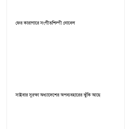
ময়মনসিংহের সমন্বয়ক আশিকুরকে হত্যার হুমকি, থানায় জিডি
ফের কারাগারে সংগীতশিল্পী নোবেল
সাইবার সুরক্ষা অধ্যাদেশের অপব্যবহারের ঝুঁকি আছে