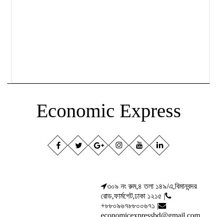
Economic Express
৩০৯ নং রুম,৪ তলা ১৪৯/এ,বিমানবন্দর
রোড,ফার্মগেট,ঢাকা ১২১৫ |
+৮৮০৯৬৭৮৮০০৬৭১ |
economicexpressbd@gmail.com