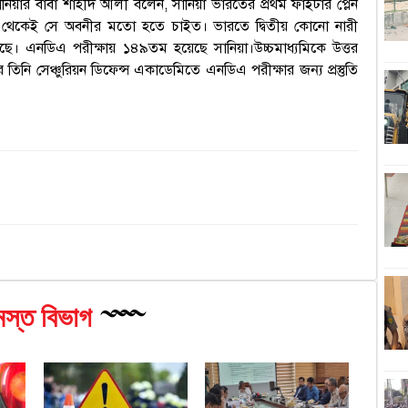
ানিয়ার বাবা শাহীদ আলী বলেন, সানিয়া ভারতের প্রথম ফাইটার প্লেন
১
 থেকেই সে অবনীর মতো হতে চাইত। ভারতে দ্বিতীয় কোনো নারী
য়েছে। এনডিএ পরীক্ষায় ১৪৯তম হয়েছে সানিয়া।
উচ্চমাধ্যমিকে উত্তর
িনি সেঞ্চুরিয়ন ডিফেন্স একাডেমিতে এনডিএ পরীক্ষার জন্য প্রস্তুতি
হ
শ
অবম
ঢ
জ
বিচ
শ
স্ত বিভাগ
ড
প্রে