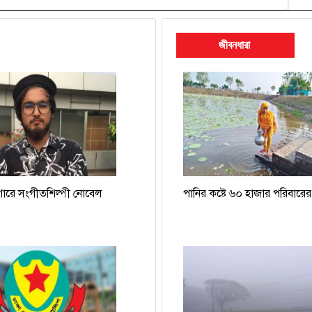
জীবনধারা
গারে সংগীতশিল্পী নোবেল
পানির কষ্টে ৬০ হাজার পরিবারের