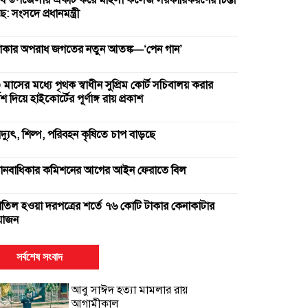
ব উপজেলায় একটি করে মহিলা কলেজ সরকারিকরণের চিন্তা
: সংসদে প্রধানমন্ত্রী
াকার অপরাধ জগতের নতুন আতঙ্ক—‘পেন গান’
 মাসের মধ্যে পৃথক স্বাধীন সুপ্রিম কোর্ট সচিবালয় করার
দেশ দিয়ে হাইকোর্টের পূর্ণাঙ্গ রায় প্রকাশ
িদ্যুৎ, শিল্প, পরিবহন কৃষিতে চাপ বাড়ছে
ানবাধিকার কমিশনের আগের আইন ফেরাতে বিল
াতিল হওয়া দরপত্রের শর্তে ৭৬ কোটি টাকার কেনাকাটার
োজন
ুই সার কারখানা বন্ধ, আরেকটি বন্ধের পথে
সর্বশেষ সংবাদ
আবু সাঈদ হত্যা মামলার রায়
ক উপাচার্যের ৫৪৭ দিনে ৪২৫ নিয়োগ
আগামীকাল