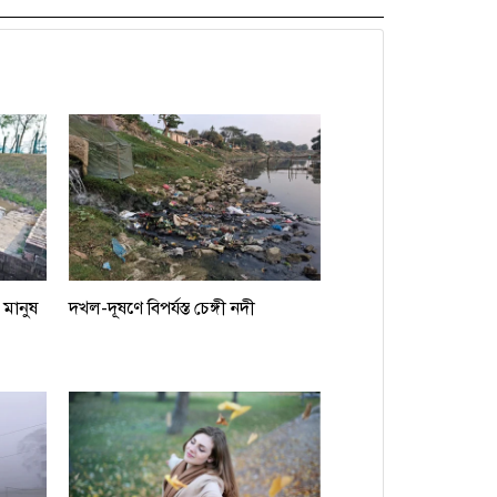
 মানুষ
দখল-দূষণে বিপর্যস্ত চেঙ্গী নদী