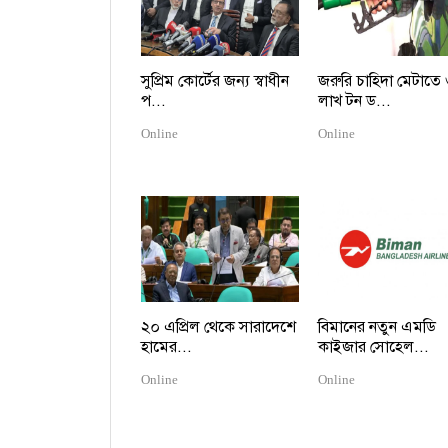
সুপ্রিম কোর্টের জন্য স্বাধীন
জরুরি চাহিদা মেটাতে
প...
লাখ টন ড...
Online
Online
২০ এপ্রিল থেকে সারাদেশে
বিমানের নতুন এমডি
হামের...
কাইজার সোহেল...
Online
Online