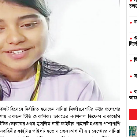
স
চলছে
ঢ
৩
নির্
ব
ম
ব
আয়
লট হিসেবে নির্বাচিত হয়েছেন সানিয়া মির্জা।
দেশটির উত্তর প্রদেশের
দ
 পেশায় একজন টিভি মেকানিক। ভারতের ন্যাশনাল ডিফেন্স একাডেমি
টিভির।
ভারতের প্রথম মুসলিম নারী ফাইটার পাইলট হওয়ার পাশাপাশি
এ
মানবাহিনীর ফাইটার পাইলট হতে যাচ্ছেন।
আগামী ২৭ সেপ্টেম্বর সানিয়া