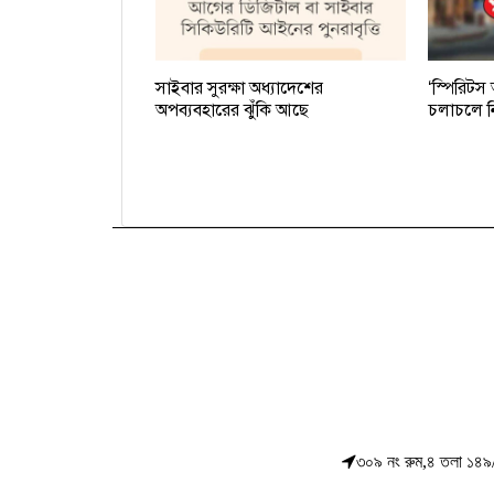
সাইবার সুরক্ষা অধ্যাদেশের
‘স্পিরিটস
অপব্যবহারের ঝুঁকি আছে
চলাচলে নি
৩০৯ নং রুম,৪ তলা ১৪৯/এ