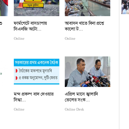
স
আ
 ৩
ফার্মগেটে বাসচাপায়
আবাসন খাতে বিনা প্রশ্নে
সিএনজি অটো...
কালো ট...
প
Online
Online
হ
বিভ্
ব
চ
ডিএ
মন্দ প্রকল্প বাদ দেওয়ার
এপ্রিল মাসে জ্বালানি
সিদ্ধা...
তেলের সংক...
১
Online
Online Desk
ম