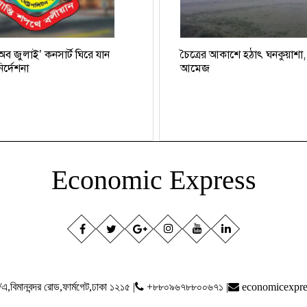
 অব জুলাই’ কনসার্ট ঘিরে যান
চৈত্রের আকাশে হঠাৎ ঘনকুয়াশা
র্দেশনা
আমেজ
Economic Express
,বিমানবন্দর রোড,ফার্মগেট,ঢাকা ১২১৫ |
+৮৮০৯৬৭৮৮০০৬৭১ |
economicexpr