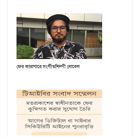
ময়মনসিংহের সমন্বয়ক আশিকুরকে হত্যার হুমকি, থানায় জিডি
ফের কারাগারে সংগীতশিল্পী নোবেল