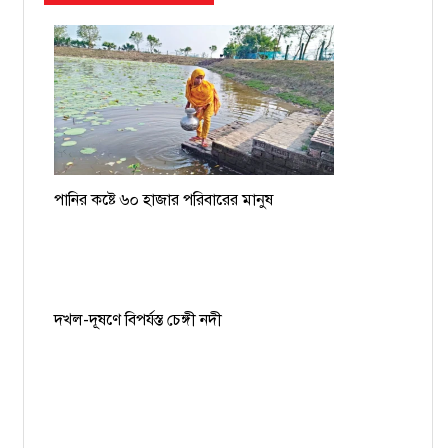
পানির কষ্টে ৬০ হাজার পরিবারের মানুষ
দখল-দূষণে বিপর্যস্ত চেঙ্গী নদী