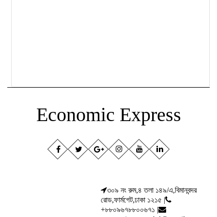
Economic Express
৩০৯ নং রুম,৪ তলা ১৪৯/এ,বিমানবন্দর
রোড,ফার্মগেট,ঢাকা ১২১৫ |
+৮৮০৯৬৭৮৮০০৬৭১ |