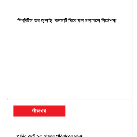
‘স্পিরিটস অব জুলাই’ কনসার্ট ঘিরে যান চলাচলে নির্দেশনা
জীবনধারা
পানির কষ্টে ৬০ হাজার পরিবারের মানুষ