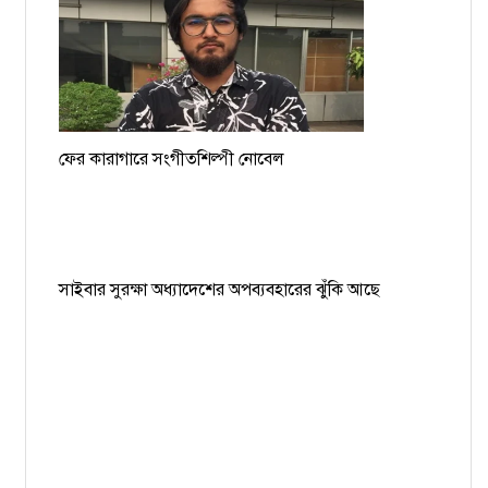
ফের কারাগারে সংগীতশিল্পী নোবেল
সাইবার সুরক্ষা অধ্যাদেশের অপব্যবহারের ঝুঁকি আছে