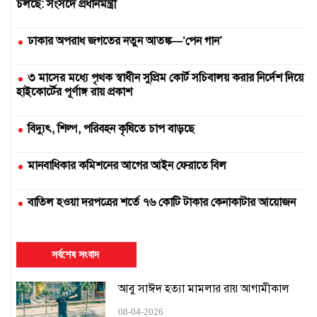
চলছে: সংসদে প্রধানমন্ত্রী
ঢাকার অপরাধ জগতের নতুন আতঙ্ক—‘পেন গান’
৩ মাসের মধ্যে পৃথক স্বাধীন সুপ্রিম কোর্ট সচিবালয় করার নির্দেশ দিয়ে
হাইকোর্টের পূর্ণাঙ্গ রায় প্রকাশ
বিদ্যুৎ, শিল্প, পরিবহন কৃষিতে চাপ বাড়ছে
মানবাধিকার কমিশনের আগের আইন ফেরাতে বিল
বাতিল হওয়া দরপত্রের শর্তে ৭৬ কোটি টাকার কেনাকাটার আয়োজন
দুই সার কারখানা বন্ধ, আরেকটি বন্ধের পথে
সর্বশেষ সংবাদ
এক উপাচার্যের ৫৪৭ দিনে ৪২৫ নিয়োগ
আবু সাঈদ হত্যা মামলার রায় আগামীকাল
১৬ ঘণ্টায়ও স্বাভাবিক হয়নি সিলেটের সঙ্গে রেল যোগাযোগ
08-04-2026