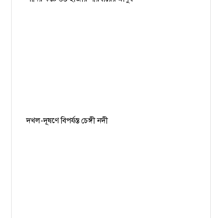
দখল-দূষণে বিপর্যস্ত চেঙ্গী নদী