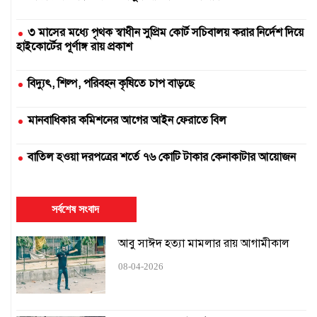
৩ মাসের মধ্যে পৃথক স্বাধীন সুপ্রিম কোর্ট সচিবালয় করার নির্দেশ দিয়ে
হাইকোর্টের পূর্ণাঙ্গ রায় প্রকাশ
বিদ্যুৎ, শিল্প, পরিবহন কৃষিতে চাপ বাড়ছে
মানবাধিকার কমিশনের আগের আইন ফেরাতে বিল
বাতিল হওয়া দরপত্রের শর্তে ৭৬ কোটি টাকার কেনাকাটার আয়োজন
দুই সার কারখানা বন্ধ, আরেকটি বন্ধের পথে
সর্বশেষ সংবাদ
এক উপাচার্যের ৫৪৭ দিনে ৪২৫ নিয়োগ
আবু সাঈদ হত্যা মামলার রায় আগামীকাল
১৬ ঘণ্টায়ও স্বাভাবিক হয়নি সিলেটের সঙ্গে রেল যোগাযোগ
08-04-2026
হামের কারণে স্কুল বন্ধ চেয়ে হাইকোর্টে রিট