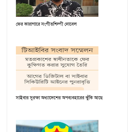
ফের কারাগারে সংগীতশিল্পী নোবেল
সাইবার সুরক্ষা অধ্যাদেশের অপব্যবহারের ঝুঁকি আছে