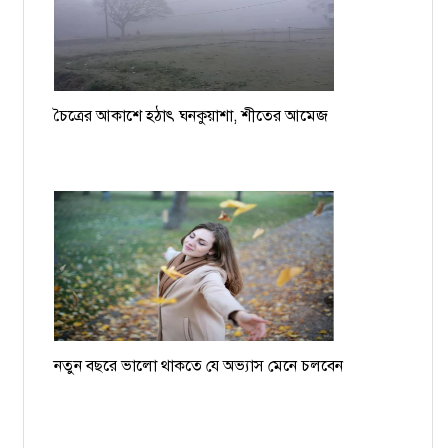
চৈত্রের আকাশে হঠাৎ ঘনকুয়াশা, শীতের আমেজ
নতুন বছরে ভালো থাকতে যে অভ্যাস মেনে চলবেন