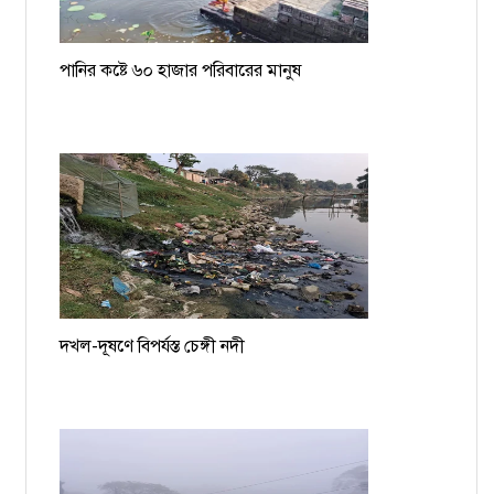
পানির কষ্টে ৬০ হাজার পরিবারের মানুষ
দখল-দূষণে বিপর্যস্ত চেঙ্গী নদী