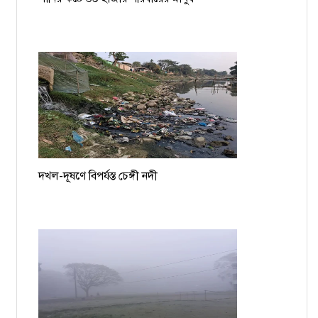
দখল-দূষণে বিপর্যস্ত চেঙ্গী নদী