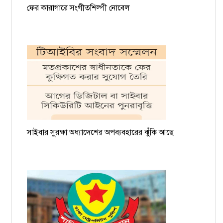
ফের কারাগারে সংগীতশিল্পী নোবেল
সাইবার সুরক্ষা অধ্যাদেশের অপব্যবহারের ঝুঁকি আছে