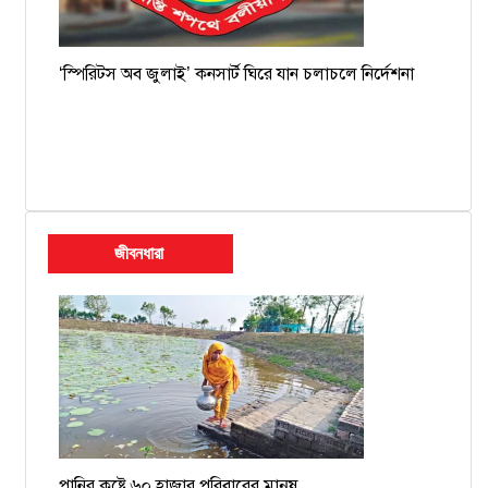
‘স্পিরিটস অব জুলাই’ কনসার্ট ঘিরে যান চলাচলে নির্দেশনা
জীবনধারা
পানির কষ্টে ৬০ হাজার পরিবারের মানুষ