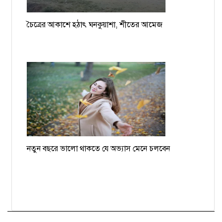
চৈত্রের আকাশে হঠাৎ ঘনকুয়াশা, শীতের আমেজ
নতুন বছরে ভালো থাকতে যে অভ্যাস মেনে চলবেন