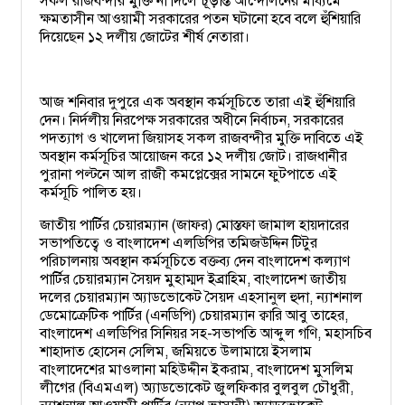
সকল রাজবন্দীর মুক্তি না দিলে চূড়ান্ত আন্দোলনের মাধ্যমে
ক্ষমতাসীন আওয়ামী সরকারের পতন ঘটানো হবে বলে হুঁশিয়ারি
দিয়েছেন ১২ দলীয় জোটের শীর্ষ নেতারা।
আজ শনিবার দুপুরে এক অবস্থান কর্মসূচিতে তারা এই হুঁশিয়ারি
দেন। নির্দলীয় নিরপেক্ষ সরকারের অধীনে নির্বাচন, সরকারের
পদত্যাগ ও খালেদা জিয়াসহ সকল রাজবন্দীর মুক্তি দাবিতে এই
অবস্থান কর্মসূচির আয়োজন করে ১২ দলীয় জোট। রাজধানীর
পুরানা পল্টনে আল রাজী কমপ্লেক্সের সামনে ফুটপাতে এই
কর্মসূচি পালিত হয়।
জাতীয় পার্টির চেয়ারম্যান (জাফর) মোস্তফা জামাল হায়দারের
সভাপতিত্বে ও বাংলাদেশ এলডিপির তমিজউদ্দিন টিটুর
পরিচালনায় অবস্থান কর্মসূচিতে বক্তব্য দেন বাংলাদেশ কল্যাণ
পার্টির চেয়ারম্যান সৈয়দ মুহাম্মদ ইব্রাহিম, বাংলাদেশ জাতীয়
দলের চেয়ারম্যান অ্যাডভোকেট সৈয়দ এহসানুল হুদা, ন্যাশনাল
ডেমোক্রেটিক পার্টির (এনডিপি) চেয়ারম্যান ক্বারি আবু তাহের,
বাংলাদেশ এলডিপির সিনিয়র সহ-সভাপতি আব্দুল গণি, মহাসচিব
শাহাদাত হোসেন সেলিম, জমিয়তে উলামায়ে ইসলাম
বাংলাদেশের মাওলানা মহিউদ্দীন ইকরাম, বাংলাদেশ মুসলিম
লীগের (বিএমএল) অ্যাডভোকেট জুলফিকার বুলবুল চৌধুরী,