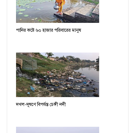
পানির কষ্টে ৬০ হাজার পরিবারের মানুষ
দখল-দূষণে বিপর্যস্ত চেঙ্গী নদী