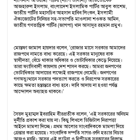
ন্যাশনাল আওয়ামী পার্টির (ন্যাপ ভাসানী) অ্যাডভোকেট
আজহারুল ইসলাম, বাংলাদেশ ইসলামিক পার্টির আবুল কাশেম,
জাতীয় পার্টির মহাসচিব আহসান হাবিব লিংকন, ইসলামী
ঐক্যজোটের সিনিয়র সহ-সভাপতি মাওলানা শওকত আমিন,
জাতীয় গণতান্ত্রিক পার্টির (জাগপা) খান আসাদুর রহমান প্রমুখ।
মোস্তফা জামাল হায়দার বলেন, 'রোজার মাসে সরকার আমাদের
রাজপথে নামতে বাধ্য করেছে। এই সরকার মানুষের বাক
স্বাধীনতা, বেঁচে থাকার অধিকার ও ভোটাধিকার কেড়ে নিয়েছে।
তারা ফ্যাসিবাদী কায়দায় দেশ শাসন করছে। আমরা জনগণের
ভোটাধিকার আদায়ের লক্ষ্যেই রাজপথে নেমেছি। জনগণের
গণঅভ্যুত্থানে সরকার পদত্যাগ করতে ও নিরপেক্ষ সরকারের
কাছে ক্ষমতা হস্তান্তরে বাধ্য হবে। দাবি আদায় না হওয়া পর্যন্ত
আন্দোলন অব্যাহত থাকবে।'
সৈয়দ মুহাম্মদ ইবরাহিম বীরপ্রতীক বলেন, 'এই সরকারের অনিয়ম
দুর্নীতি প্রকাশ করা যায় না। কিছু লিখলে ডিজিটাল নিরাপত্তা
আইনে মামলা দিচ্ছে। প্রথম আলোর সাংবাদিককে মামলা দিয়ে
গ্রেপ্তার করা হয়েছে। সাংবাদিক দম্পতি সাগর-রুনি হত্যার বিচার
আজও হয়নি। আসুন এই লুটেরা ও নিপীড়ক সরকারের বিরুদ্ধে