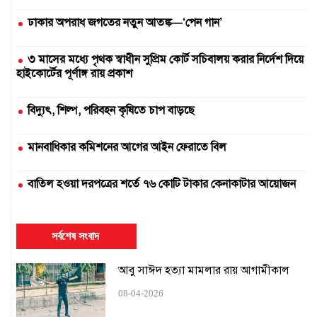
ঢাকার অপরাধ জগতের নতুন আতঙ্ক—‘পেন গান’
৩ মাসের মধ্যে পৃথক স্বাধীন সুপ্রিম কোর্ট সচিবালয় করার নির্দেশ দিয়ে
হাইকোর্টের পূর্ণাঙ্গ রায় প্রকাশ
বিদ্যুৎ, শিল্প, পরিবহন কৃষিতে চাপ বাড়ছে
মানবাধিকার কমিশনের আগের আইন ফেরাতে বিল
বাতিল হওয়া দরপত্রের শর্তে ৭৬ কোটি টাকার কেনাকাটার আয়োজন
দুই সার কারখানা বন্ধ, আরেকটি বন্ধের পথে
সর্বশেষ সংবাদ
এক উপাচার্যের ৫৪৭ দিনে ৪২৫ নিয়োগ
আবু সাঈদ হত্যা মামলার রায় আগামীকাল
১৬ ঘণ্টায়ও স্বাভাবিক হয়নি সিলেটের সঙ্গে রেল যোগাযোগ
08-04-2026