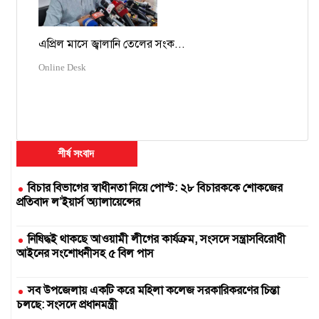
এপ্রিল মাসে জ্বালানি তেলের সংক...
Online Desk
শীর্ষ সংবাদ
বিচার বিভাগের স্বাধীনতা নিয়ে পোস্ট: ২৮ বিচারককে শোকজের
প্রতিবাদ ল’ইয়ার্স অ্যালায়েন্সের
নিষিদ্ধই থাকছে আওয়ামী লীগের কার্যক্রম, সংসদে সন্ত্রাসবিরোধী
আইনের সংশোধনীসহ ৫ বিল পাস
সব উপজেলায় একটি করে মহিলা কলেজ সরকারিকরণের চিন্তা
চলছে: সংসদে প্রধানমন্ত্রী