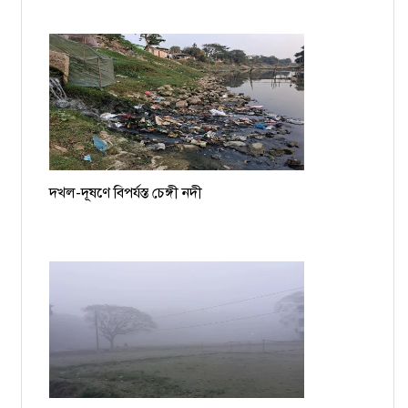
দখল-দূষণে বিপর্যস্ত চেঙ্গী নদী