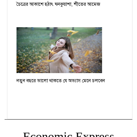
চৈত্রের আকাশে হঠাৎ ঘনকুয়াশা, শীতের আমেজ
নতুন বছরে ভালো থাকতে যে অভ্যাস মেনে চলবেন
Economic Express