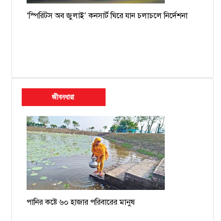
‘স্পিরিটস অব জুলাই’ কনসার্ট ঘিরে যান চলাচলে নির্দেশনা
জীবনধারা
পানির কষ্টে ৬০ হাজার পরিবারের মানুষ