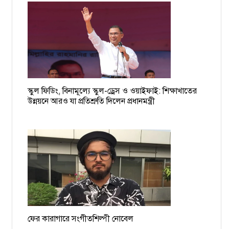
বিমানবন্দরে আটক বাধ্যতামূলক অবসরপ্রাপ্ত সচিব ইসমাইল
চাঁদাবাজের তালিকা হচ্ছে, দুই-তিনদিনের মধ্যে গ্রেপ্তার শুরু: ডিএমপি
কমিশনার
১৯ বাংলাদেশি নাবিকের বিরুদ্ধে গ্রেপ্তারি পরোয়ানা
স্কুল ফিডিং, বিনামূল্যে স্কুল-ড্রেস ও ওয়াইফাই: শিক্ষাখাতের
ময়মনসিংহের সমন্বয়ক আশিকুরকে হত্যার হুমকি, থানায় জিডি
উন্নয়নে আরও যা প্রতিশ্রুতি দিলেন প্রধানমন্ত্রী
ফের কারাগারে সংগীতশিল্পী নোবেল