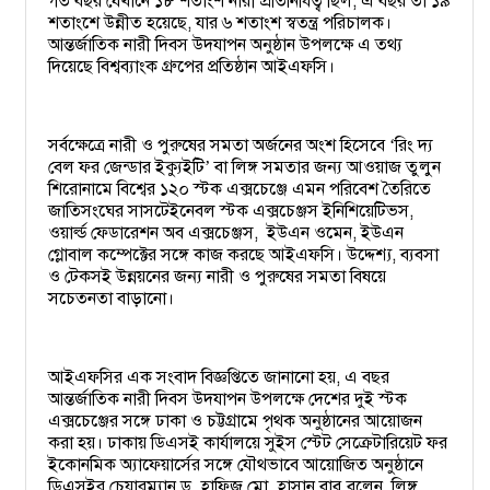
গত বছর যেখানে ১৮ শতাংশ নারী প্রতিনিধিত্ব ছিল, এ বছর তা ১৯
শতাংশে উন্নীত হয়েছে, যার ৬ শতাংশ স্বতন্ত্র পরিচালক।
আন্তর্জাতিক নারী দিবস উদযাপন অনুষ্ঠান উপলক্ষে এ তথ্য
দিয়েছে বিশ্বব্যাংক গ্রুপের প্রতিষ্ঠান আইএফসি।
সর্বক্ষেত্রে নারী ও পুরুষের সমতা অর্জনের অংশ হিসেবে
রিং দ্য
‘
বেল ফর জেন্ডার ইক্যুইটি
বা লিঙ্গ সমতার জন্য আওয়াজ তুলুন
’
শিরোনামে বিশ্বের ১২০ স্টক এক্সচেঞ্জে এমন পরিবেশ তৈরিতে
জাতিসংঘের সাসটেইনেবল স্টক এক্সচেঞ্জস ইনিশিয়েটিভস,
ওয়ার্ল্ড ফেডারেশন অব এক্সচেঞ্জস,
ইউএন ওমেন, ইউএন
গ্লোবাল কম্পেক্টের সঙ্গে কাজ করছে আইএফসি। উদ্দেশ্য, ব্যবসা
ও টেকসই উন্নয়নের জন্য নারী ও পুরুষের সমতা বিষয়ে
সচেতনতা বাড়ানো।
আইএফসির এক সংবাদ বিজ্ঞপ্তিতে জানানো হয়, এ বছর
আন্তর্জাতিক নারী দিবস উদযাপন উপলক্ষে দেশের দুই স্টক
এক্সচেঞ্জের সঙ্গে ঢাকা ও চট্টগ্রামে পৃথক অনুষ্ঠানের আয়োজন
করা হয়। ঢাকায় ডিএসই কার্যালয়ে সুইস স্টেট সেক্রেটারিয়েট ফর
ইকোনমিক অ্যাফেয়ার্সের সঙ্গে যৌথভাবে আয়োজিত অনুষ্ঠানে
ডিএসইর চেয়ারম্যান ড. হাফিজ মো. হাসান বাবু বলেন, লিঙ্গ