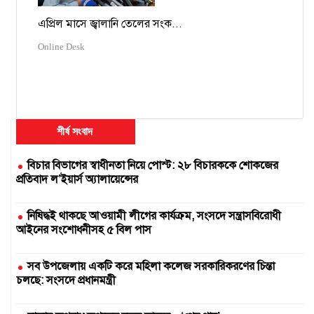
এপ্রিল মাসে জ্বালানি তেলের সংক...
Online Desk
শীর্ষ সংবাদ
বিচার বিভাগের স্বাধীনতা নিয়ে পোস্ট: ২৮ বিচারককে শোকজের
প্রতিবাদ ল’ইয়ার্স অ্যালায়েন্সের
নিষিদ্ধই থাকছে আওয়ামী লীগের কার্যক্রম, সংসদে সন্ত্রাসবিরোধী
আইনের সংশোধনীসহ ৫ বিল পাস
সব উপজেলায় একটি করে মহিলা কলেজ সরকারিকরণের চিন্তা
চলছে: সংসদে প্রধানমন্ত্রী