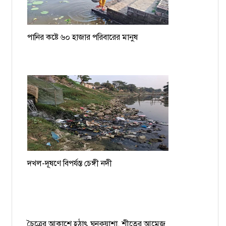
পানির কষ্টে ৬০ হাজার পরিবারের মানুষ
দখল-দূষণে বিপর্যস্ত চেঙ্গী নদী
চৈত্রের আকাশে হঠাৎ ঘনকুয়াশা, শীতের আমেজ