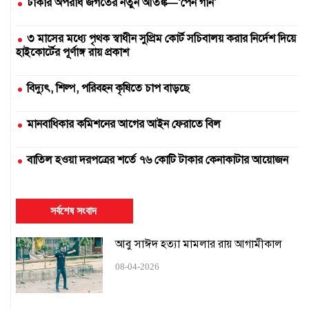
ঢাকার অপরাধ জগতের নতুন আতঙ্ক—‘পেন গান’
৩ মাসের মধ্যে পৃথক স্বাধীন সুপ্রিম কোর্ট সচিবালয় করার নির্দেশ দিয়ে
হাইকোর্টের পূর্ণাঙ্গ রায় প্রকাশ
বিদ্যুৎ, শিল্প, পরিবহন কৃষিতে চাপ বাড়ছে
মানবাধিকার কমিশনের আগের আইন ফেরাতে বিল
বাতিল হওয়া দরপত্রের শর্তে ৭৬ কোটি টাকার কেনাকাটার আয়োজন
দুই সার কারখানা বন্ধ, আরেকটি বন্ধের পথে
সর্বশেষ সংবাদ
এক উপাচার্যের ৫৪৭ দিনে ৪২৫ নিয়োগ
আবু সাঈদ হত্যা মামলার রায় আগামীকাল
১৬ ঘণ্টায়ও স্বাভাবিক হয়নি সিলেটের সঙ্গে রেল যোগাযোগ
08-04-2026
হামের কারণে স্কুল বন্ধ চেয়ে হাইকোর্টে রিট