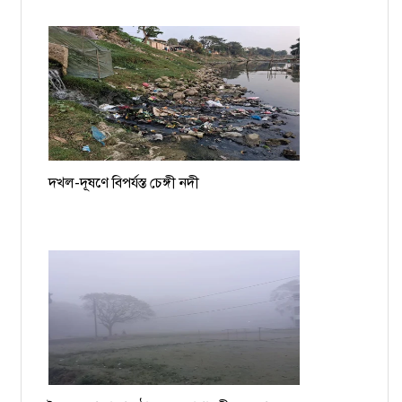
দখল-দূষণে বিপর্যস্ত চেঙ্গী নদী