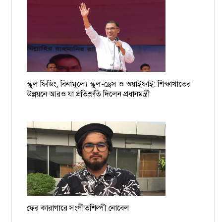
বিমানবন্দরে আটক বাধ্যতামূলক অবসরপ্রাপ্ত সচিব ইসমাইল
চাঁদাবাজের তালিকা হচ্ছে, দুই-তিনদিনের মধ্যে গ্রেপ্তার শুরু: ডিএমপি
কমিশনার
১৯ বাংলাদেশি নাবিকের বিরুদ্ধে গ্রেপ্তারি পরোয়ানা
স্কুল ফিডিং, বিনামূল্যে স্কুল-ড্রেস ও ওয়াইফাই: শিক্ষাখাতের
ময়মনসিংহের সমন্বয়ক আশিকুরকে হত্যার হুমকি, থানায় জিডি
উন্নয়নে আরও যা প্রতিশ্রুতি দিলেন প্রধানমন্ত্রী
ফের কারাগারে সংগীতশিল্পী নোবেল