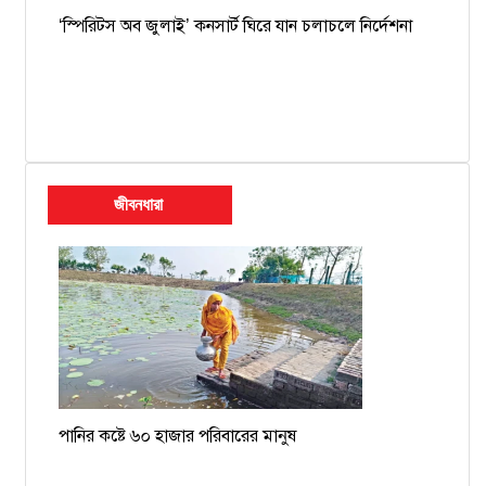
‘স্পিরিটস অব জুলাই’ কনসার্ট ঘিরে যান চলাচলে নির্দেশনা
জীবনধারা
পানির কষ্টে ৬০ হাজার পরিবারের মানুষ